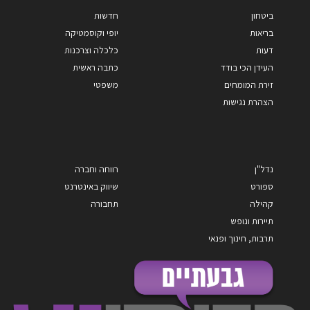
ביטחון
חדשות
בריאות
יופי וקוסמטיקה
דעות
כלכלה וצרכנות
העידן הכי בודד
כתבה ראשית
זירת המומחים
משפטי
הצהרת נגישות
נדל"ן
רווחה וחברה
ספורט
שיווק באינטרנט
קהילה
תחבורה
תיירות ונופש
תרבות, חינוך ופנאי