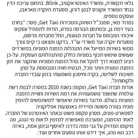
גלאי תקשורת, ומשרד האינטראקטיב, Blink. בתחום עריכת הדין
נבחר המשרד אקוניס לבנון דורון, מסעדת היוקרה מאראבו,
ועסקים נוספים.
נמרוד מאי, סמנכ"ל השיווק והמכירות Get Taxi, מסר: "בחרנו
בעיר רמת גן, ובמתחם הבורסה בפרט, הודות לתמהיל עסקים
איכותי המבוסס על חברות מגוונות, החל מחברות פרסום,
מסעדות יוקרה ועד משרדי עו"ד. בדקנו ומצאנו כי קיים צורך
ממשי בשירות המייעל את התנהלות הזמנת המוניות במשרדים
שעושים שימוש תכוף במוניות כחלק מהתנהלותם העסקית. על-כן
רצינו למצוא דרך להקל את נוהל הזמנת המוניות שתקצר את זמן
הזמנת המונית ויותר מכל, תבטיח חוויה המבוססת על מתן
חשיבות לשליטה, בקרה וחיסכון משמעותי בזמן עובדי החברה
ולקוחותיה".
אודות חברת Get Taxi, הוקמה בשנת 2010 במטרה לבנות רשת
עולמית שתשפר משמעותית את רמת השירות וחוויית הזמנת
המוניות בעולם. מדובר בשירות שיאפשר למשתמשים להזמין
מונית בצורה פשוטה ומיידית באמצעות אפליקציה
לסמארט-פונים, מסרון טקסט פשוט ובאתר האינטרנט של החברה.
לאחר ההזמנה, המערכת מאפשרת למזמין לראות מי הנהג, מה
מיקומו המדויק על גבי מפה בדרכו לאיסוף ובזמן אמת, באיזה
רכב הוא נוהג, איך דירגו אותו נוסעים אחרים ועוד.