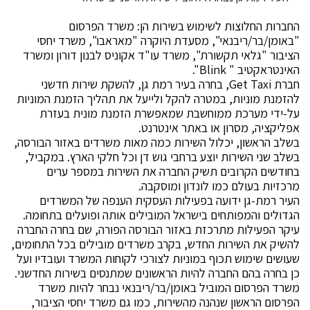
החברות החלוצות לשימוש בשירות הן: משרד הפרסום
"באומן/בר/ריבנאי", מסעדת היוקרה "מאראבו", משרד יחסי
הציבור "גלאי תקשורת", משרד עו"ד אקוניס לבנון דורון ומשרד
האינטראקטיב " Blink".
חברת Get Taxi, בחרה בעיר רמת גן, להשקת שירות חדשני
להזמנת מוניות, במטרה להקל ולייעל את תהליך הזמנת המוניות
על-ידי מערכת ממוחשבת שמאפשרת הזמנת מונית בעזרת
אפליקציה, מסרון או באתר אינטרנט.
בשלב הראשון, יכלול השירות כמה מאות משרדים באזור הבורסה,
בשלב שני השירות יוצע ברחבי גוש דן וכל חלקי הארץ. במקביל,
בחודשים הקרובים תשיק החברה את השירות במספר ערים
מרכזיות בעולם כמו לונדון ומוסקבה.
העיר רמת-גן ידועה בפעילות העסקית הענפה של המשרדים
הגדולים והמפותחים בישראל המובילים אותה ופועלים בתחומה.
עיקר הפעילות מתרכזת באזור הבורסה הפורה, שם בחרה החברה
להשיק את השירות החדש, בקרב משרדים מובילים בכל התחומים,
שעושים שימוש תכוף במוניות לצורכי לקוחות המשרד ועובדיו ועל
כן בחרה בהם החברה להיות הראשונים שמתנסים בשירות החדשני.
משרד הפרסום המוביל באומן/בר/ריבנאי נבחר להיות משרד
הפרסום הראשון שנהנה מהשירות, כמו גם משרד יחסי הציבור,