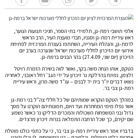
אלפי תושבי רמת-גן, תלמידי בתי הספר, חניכי תנועות הנוער,
ראש עיריית רמת-גן וסגניו, חברי מועצת העיר, הרב הראשי
לרמת-גן, והנהלת העירייה, השתתפו בעצרת המרכזית לפתיחת
אירועי יום הזיכרון לחללי מערכות ישראל שנערכה בערב יום
הזיכרון (יום שני, 27.4.09) בהר הבנים ברמת-גן.
הטקס, אותו הנחה משה בקר, ואשר לווה בשירת הזמרת רויטל
זלצמן, נפתח בהדלקת נר זיכרון על ידי הגב' רחל ראובני, לאחריה
נשאו דברים יו"ר בית יד לבנים – עו"ד משה מרון, וראש עיריית
רמת-גן צבי בר.
במהלך הטקס הוקראו שמותיהם של כל חללי צה"ל בני רמת-גן
אשר נפלו מימי המחתרות ועד היום, תמונותיהם הוקרנו על מסך
גדול ובני המשפחות השכולות והמכרים הדליקו נר כאשר נשמע
שם יקירם, כך שכל הרחבה התמלאה בנרות זיכרון מרצדים.
בדבריו אמר ראש עיריית רמת-גן צבי בר, כי על כתפי כולנו מוטלת
אחריות כלפי הנופלים, וכלפיכם – בני המשפחות. לו יכלו יקירנו