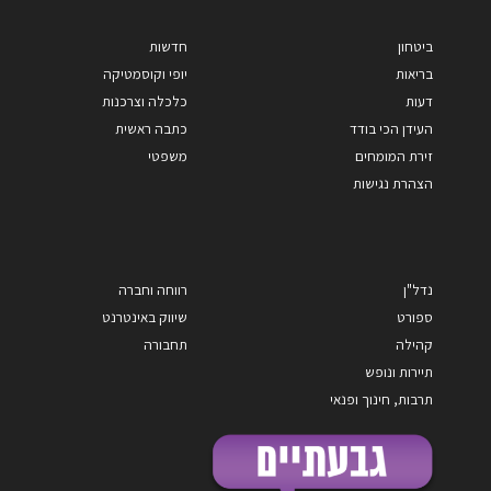
ביטחון
חדשות
בריאות
יופי וקוסמטיקה
דעות
כלכלה וצרכנות
העידן הכי בודד
כתבה ראשית
זירת המומחים
משפטי
הצהרת נגישות
נדל"ן
רווחה וחברה
ספורט
שיווק באינטרנט
קהילה
תחבורה
תיירות ונופש
תרבות, חינוך ופנאי