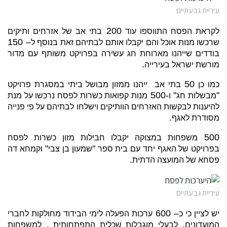
עיריית גבעתיים
200
לקראת הפסח התווספו עוד
בתי אב של אזרחים ותיקים
– 150
שרכשו מנות אוכל והם יקבלו אותם לבתיהם זאת בנוסף ל
בודדים שייהנו מארוחת חג עשירה בפרויקט משותף עם מדור
.
מורשת ישראל בעירייה
50
כמו כן
בתי אב ייהנו ממזון מבושל ביתי במסגרת פרויקט
-500
"
"
מבשלות חג
ו
מנות קפואות כשרות לפסח נרכשו על מנת
להיענות לבקשות האזרחים הוותיקים וישלחו לבתיהם על פי פנייה
.
מסודרת לאגף
500
משפחות במצוקה יקבלו חבילות מזון כשרות לפסח
"
"
בפרויקט של האגף יחד עם בית ספר
שמעון בן צבי
וקמחא דה
.
פסחא של המועצה הדתית
עיריית גבעתיים
– 600
יש לציין כי כ
ערכות הפעלה לימי הבידוד מחולקות לחברי
,
,
המועדונים
לבעלי מוגבלות שכלית התפתחותית
למשפחות