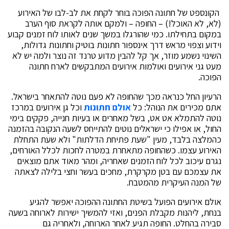
הקונספט של חתונה הפוכה בוחר לקחת את לב-לבו של האירוע
(לא, לא האוכל!) – החופה – ולמקם אותה לקראת סוף הערב
במקום בתחילתו. כמי שהורגלו במשך שנים לאותו לוח זמנים קבוע
וידוע וצפוי מראש דרך אינספור חתונות בוטיק וחתונות גדולות,
השינוי נשמע מוזר, אך קל להבין מדוע טרנד זה נוצר ולמה יש לא
מעט גני אירועים ואולמות אירועים המתבקשים לארח חתונה
הפוכה.
הרעיון החל כנראה מכך שהחופה לא פעם נוטה להתאחר בישראל.
אתם מכירים את הנוהל: כל
אולם חתונות
וכל גן אירועים במרכז
נוטה להתמלא אט אט, בשל מאחרים או בעיות חנייה, פקקים בימי
החול, או אפילו כי ישראלים נוטים להתייחס לשעה הנקובה בהזמנה
כהמלצה בלבד, מעין "שעת פתיחת הדלתות" ולא שעת התחלת
האירוע עצמו. כשהחופה מתאחרת במטרה לחכות לכלל האורחים,
נגרם עיכוב לכל לוח הזמנים שאחריה, ומהר מאוד אתם מוצאים
את עצמכם עם בטן מקרקרת, מחכים בעשר וחצי בלילה לצאתה
של המנה העיקרית מהמטבח.
אולם אירועים הפועל בשיטת החתונה ההפוכה יאפשר להגיע
בנחת, ליהנות מקבלת הפנים, ואזי להמשיך ישירות לארוחה בשעה
סבירה בהחלט. החופה תגיע לאחר הארוחה, ולאחריה גם