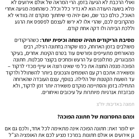
ואולי הרכבת לא הגיעה בזמן. הרי המראה של אולם אירועים לא
מלא בשעה היעודה הוא לא נדיר כלל וכלל. כשהחופה מגיעה אחרי
האוכל, כולם כבר שם, ואם יהיה מי שיחתוך מוקדם זה בוודאי לא
מהקרובים לכם, שהרי אלו לא ירשו לעצמם לפספס את הרגע
וללכת הביתה ולו דקה אחת קודם.
מסיבת הריקודים תהיה שמחה וכיפית יותר:
כשהריקודים
משולבים בזמן הארוחה, כמו שקורה בחתונה רגילה, רבים
מהאורחים מתעייפים ופורשים עוד בטרם הקינוח. אחרים, בעיקר
המבוגרים, מתלוננים על הרעש ומחכים בקוצר סבלנות. חתונה
הפוכה מנפה החוצה את כל מי שאינו רוצה או עייף מכדי לרקוד –
ומשאירה אתכם רק עם השמחים והנכונים ביותר להשתולל ולרקוד
עד השעות הקטנות של הלילה. בנוסף, עצם העובדה שהארוחה
התחילה בזמן והסתיימה מוקדם משאירה יותר זמן לרקוד, ולא
מבזבזת אנרגיות מיותרות על עיכובים ואיחורים.
תמונה באדיבות: יח"צ
ומהם החסרונות של חתונה הפוכה?
יש לומר זאת: חתונה הפוכה אינה מתאימה לכל אחד, ולכם גם אם
גן אירועים או אולם חתונות במרכז מציע לכם את האופציה הנ"ל