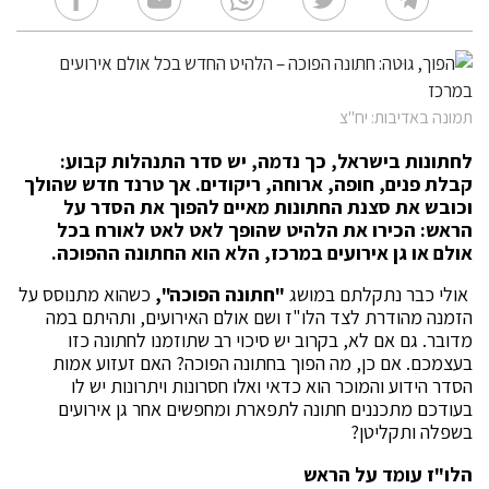
תמונה באדיבות: יח"צ
לחתונות בישראל, כך נדמה, יש סדר התנהלות קבוע:
קבלת פנים, חופה, ארוחה, ריקודים. אך טרנד חדש שהולך
וכובש את סצנת החתונות מאיים להפוך את הסדר על
הראש: הכירו את הלהיט שהופך לאט לאט לאורח בכל
אולם או גן אירועים במרכז, הלא הוא החתונה ההפוכה.
אולי כבר נתקלתם במושג
"חתונה הפוכה",
כשהוא מתנוסס על
הזמנה מהודרת לצד הלו"ז ושם אולם האירועים, ותהיתם במה
מדובר. גם אם לא, בקרוב יש סיכוי רב שתוזמנו לחתונה כזו
בעצמכם. אם כן, מה הפוך בחתונה הפוכה? האם זעזוע אמות
הסדר הידוע והמוכר הוא כדאי ואלו חסרונות ויתרונות יש לו
בעודכם מתכננים חתונה לתפארת ומחפשים אחר גן אירועים
בשפלה ותקליטן?
הלו"ז עומד על הראש