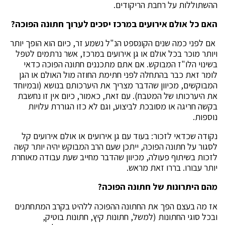
ההשתוללות על רחבת הריקודים.
האם כל אולם אירועים במרכז יסכים לערוך חתונה הפוכה?
אם לפני כמה שנים הקונספט הנ"ל נשמע זר, כיום הוא הופך יותר
ויותר מוכר בכל אולם או גן אירועים במרכז, אשר נרתמים לטפל
בשינוי הלו"ז המבוקש. אם אתם מתכננים חתונה הפוכה כדאי
לומר זאת כבר בהתחלה לפני חתימת החוזה מול האולם או הגן
המבוקשים, מכיוון שהדבר מצריך את היערכותם בנושא (ובמיוחד
את היערכותו של המטבח). עם זאת, כאמור, כיום אין זו נחשבת
בקשה חריגה או מסובכת לביצוע, וגם לא כזו הגוררת עלויות
נוספות.
נקודה שכדאי לזכור: בעוד עם גן אירועים או אולם אירועים קל
לסגור על חתונה הפוכה, ייתכן שעם הרב המבוקש יהיה יותר קשה
לזכות בשיתוף פעולה, מכיוון שהדבר מחייב שעת עבודה מאוחרת
יותר עבורו. בררו זאת מראש.
מהם היתרונות של חתונה הפוכה?
אז מה בעצם הפך את החתונה ההפוכה ללהיט בקרב המתחתנים
ובכל סוגי החתונות (למשל, חתונות קיץ, חתונות בוטיק,