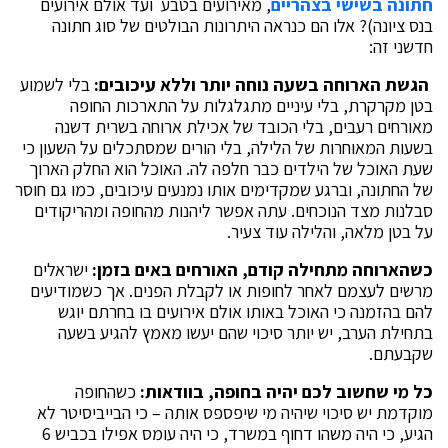
חתונה בשישי בצהריים
, מאירועים בטבע ועד אולם אירועים
בנס ציונה)? אלו הם כנראה היתרונות הבולטים של סוג חתונה
חדשני זה:
הגשת הארוחה בשעה נוחה יותר וללא עיכובים:
בלי לשמוע
בטן מקרקרת, בלי עיניים מתגלגלות על התארכות החופה
מאורחים רעבים, בלי הכובד של אכילת ארוחה בשרית דשנה
בשעות המאוחרות של הלילה, בלי הורים שמסתכלים על השעון כי
שעת האוכל של הילדים כבר חלפה לה. האוכל הוא החלק הארוך
של החתונה, וברגע שמקדימים אותו נמנעים עיכובים, כמו גם חוסר
סבלנות מצד הנוכחים. עתה אפשר ליהנות מהחופה ומהריקודים
על בטן מלאה, והלילה עוד צעיר.
כשהארוחה מתחילה קודם, האורחים באים בזמן:
ישראלים
מרשים לעצמם לאחר לחופות או לקבלת הפנים. אך כשמודיעים
להם בהזמנה כי האוכל באותו אולם אירועים בו בחרתם יוגש
בתחילת הערב, יש יותר סיכוי שהם יעשו מאמץ להגיע בשעה
שקבעתם.
כל מי שחשוב לכם יהיה בחופה, בוודאות:
כשהחופה
מוקדמת יש סיכוי שיהיה מי שיפספס אותה – כי הבייביסיטר לא
הגיע, כי היה משהו דחוף במשרד, כי היה עומס אפילו בכביש 6