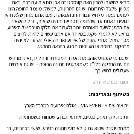
כדאי לחשוב ולהבין האם קונספט זה אכן מתאים עבורכם. זאת
מכיוון שלצד היתרונות יש גם חסרונות, למשל: מעמד החופה הינו
לעתים מאוד מלחיץ עבור הזוג המאושר, ואם אתם מהזן שלא תהיו
רגועים באמת עד שהחופה תסתיים ותהיו נשואים, חבל להשאיר
את הרגע לשעה מאוחרת יותר ולעבור את חלקו הניכר של האירוע
בראש לא לגמרי שקט. במיוחד אם אתם עשויים להיות לחוצים
מכך שאולי אחרי שעות של אירוע וארוחה אולי השיער לא יהיה
פרפקט בחופה או העייפות תפגע בהנאה מהרגע.
יש גם מי שפשוט אוהב את הסדר המסורתי ורגיל לו, ואינו מרגיש
נוח עם החריגה בלו"ז כשמארגנים חתונה הפוכה – יש גם אורחים
שעלולים לחוש כך.
תמונה באדיבות: יח"צ
בשיתוף ובאדיבות:
ויה אירועים VIA EVENTS – אולם אירועים במרכז הארץ
חתונות יוקרתיות, כנסים, אירועי חברה, שמחות משפחתיות
מתחם יוקרה שהוא גם גן לאירועי חתונה בטבע, שישי בצהריים, בר