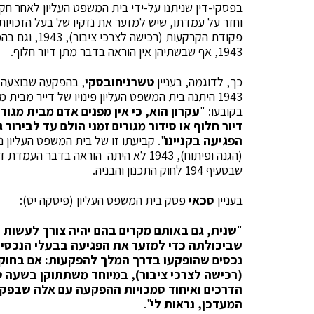
בפסקי-דין שניתנו על-ידי בית המשפט העליון לאחר חק
וחזר על עמדתו, שיש למזער את נזקיו של בעל הזכויות 
פקודת הקרקעות
1943, אף שבשתיהן אין הוראה בדבר מתן דיור חלוף.
כך, לדוגמה, בעניין
טשרניחובסקי
, בהפקעה שבוצעה ע
1943 היתנה בית המשפט העליון פינויו של דייר מבי
בקובעו: "
עקרון הוא, כי אין מפנים אדם מבית מגור
דיור חלוף או סידור מגורים זמני הולם עד לבירור ג
הפגיעה בקניינו
". קביעתו זו של בית המשפט העליון
(הגנה ופיתוח), 1943 לא היתה הוראה בדב
שבסעיף 194 לחוק התכנון והבניה.
בעניין
סכאי
פסק בית המשפט העליון (פיסקה יט):
"
שנית, גם באותם מקרים בהם יהיה צורך לעשות
שביכולתה כדי למזער את הפגיעה בבעלי הנכסים
נכסים שהופקעו בדרך המלך להפקעות: אם בחוק 
(רכישה לצרכי ציבור), במיוחד משתתוקן בשעה ט
הדרכים ואיחוד סמכויות ההפקעה עם אלה שבפקוד
המעדכן, נראות לי
".