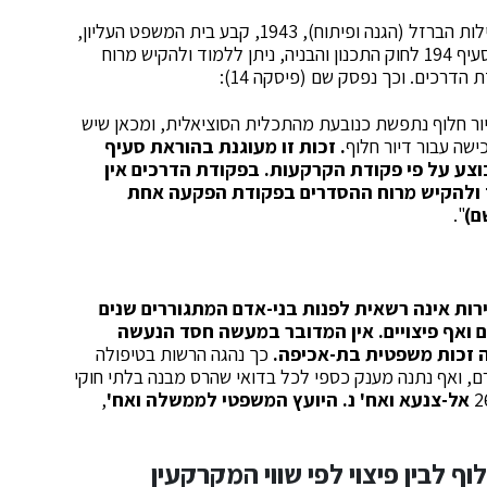
, שעסק בהפקעה לפי פקודת הדרכים ומסילות הברזל (הגנה ופיתוח), 1943, קבע בית המשפט העליון,
כי לאור העובדה שבפקודת הדרכים אין הוראה דוגמת סעיף 194 לחוק התכנון והבניה, ניתן ללמוד ולהקיש מרוח
הדרכים. וכך נפסק שם (פיסקה 14):
ור חלוף נתפשת כנובעת מהתכלית הסוציאלית, ומכאן שיש
ישה עבור דיור חלוף
. זכות זו מעוגנת בהוראת סעיף
תבוצע על פי פקודת הקרקעות. בפקודת הדרכים אין
וד ולהקיש מרוח ההסדרים בפקודת הפקעה אחת
".
רות אינה רשאית לפנות בני-אדם המתגוררים שנים
 ואף פיצויים. אין המדובר במעשה חסד הנעשה
ה זכות משפטית בת-אכיפה.
כך נהגה הרשות בטיפולה
ם, ואף נתנה מענק כספי לכל בדואי שהרס מבנה בלתי חוקי
אל-צנעא ואח' נ. היועץ המשפטי לממשלה ואח'
,
וף לבין פיצוי לפי שווי המקרקעין