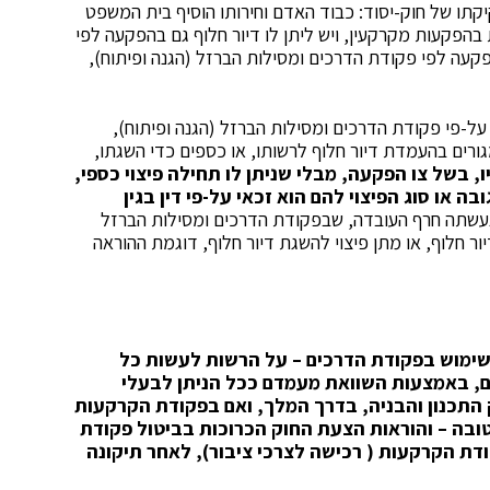
יקתו של חוק-יסוד: כבוד האדם וחירותו הוסיף בית המשפט
בהפקעות מקרקעין, ויש ליתן לו דיור חלוף גם בהפקעה לפי
 (רכישה לצרכי ציבור), 1943, וגם בהפקעה לפי פקודת הדרכים ומסילות הברזל (הגנה ופיתוח),
ל-פי פקודת הדרכים ומסילות הברזל (הגנה ופיתוח),
ת מגורים בהעמדת דיור חלוף לרשותו, או כספים כדי השגתו,
יו, בשל צו הפקעה, מבלי שניתן לו תחילה פיצוי כספי,
ובה או סוג הפיצוי להם הוא זכאי על-פי דין בגין
 נעשתה חרף העובדה, שבפקודת הדרכים ומסילות הברזל
ר העמדת דיור חלוף, או מתן פיצוי להשגת דיור חלוף, דוגמת ההוראה
 שימוש בפקודת הדרכים – על הרשות לעשות כל
, באמצעות השוואת מעמדם ככל הניתן לבעלי
התכנון והבניה, בדרך המלך, ואם בפקודת הקרקעות
ובה – והוראות הצעת החוק הכרוכות בביטול פקודת
ת הקרקעות ( רכישה לצרכי ציבור), לאחר תיקונה