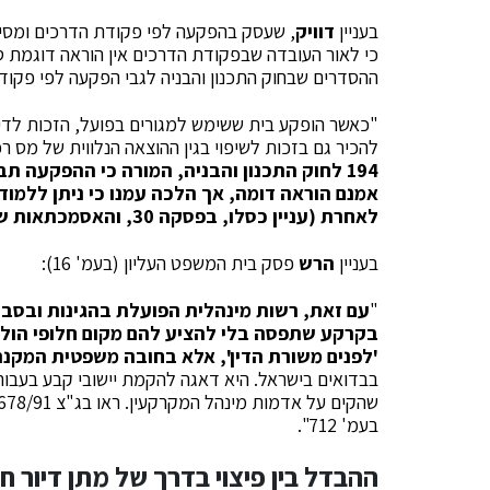
בעניין
דוויק
ההסדרים שבחוק התכנון והבניה לגבי הפקעה לפי פקודת 
"כאשר הופקע בית ששימש למגורים בפועל, הזכות לדי
להכיר גם בזכות לשיפוי בגין ההוצאה הנלווית של מס רכ
194 לחוק התכנון והבניה, המורה כי ההפקעה 
אמנם הוראה דומה, אך הלכה עמנו כי ניתן ללמ
לאחרת (עניין כסלו, בפסקה 30, והאסמכתאות שם)
בעניין
הרש
פסק בית המשפט העליון (בעמ' 16):
"
עם זאת, רשות מינהלית הפועלת בהגינות ובסבי
בקרקע שתפסה בלי להציע להם מקום חלופי הולם
'לפנים משורת הדין', אלא בחובה משפטית המקנ
בבדואים בישראל. היא דאגה להקמת יישובי קבע בעבור
שהקים על אדמות מינהל המקרקעין. ראו בג"צ 2678/91
בעמ' 712".
ההבדל בין פיצוי בדרך של מתן דיור חל