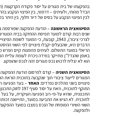
לבין הפיצוי הנקבע על בסיס של דיור חלוף, בין היתר ב
הסיטואציה הראשונה
שנים רבות קודם למועד תפיסת ההחזקה בבית המגורים
לצרכי ציבור), 1943, קובעת, כי המועד ל
הדברים היא, שהבעלים יקבלו פיצויים לפי השווי ההיסטו
הריאלי במועד התשלום. לעיתים מזומנות קיים הפרש מש
באופן שהנדל"ן מתייקר במידה ניכרת לעומת עליית ה
הוא לא יצליח לרכוש נכס מגורים זהה לנכס שהופקע.
הסיטואציה השניה
– קודם לפרסום הודעת ההפקעה קי
המגורים לייעוד ציבורי תוך שנקבעה בתוכנית הוראת 
פיצויים בשני מהלכים נפרדים:
האחד
– בעד הפגיעה הת
התכנונית, שהיא על-פי-רוב הפגיעה העיקרית, על בעל 
לתוכנית. לא הגיש את התביעה במועד, התיישנה זכותו.
השווי השיורי המופחת של הנכס במצבו במועד ההפקעה, ד
ולהפקעה.