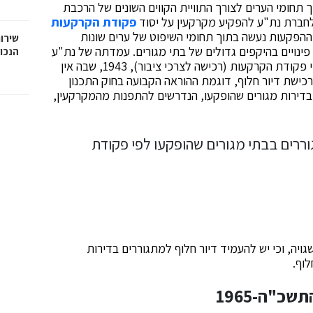
תחומי הערים לצורך התוויית הקווים השונים של הרכבת
חברת נת"ע להפקיע מקרקעין על יסוד
פקודת הקרקעות
משמעותי ביותר של ההפקעות נעשה בתוך תחומי השיפוט של ערים שונות
שירות
פינויים בהיקפים גדולים של בתי מגורים. עמדתה של נת"ע
הנכו
היא שמכיוון שההפקעות המתבצעות על-ידה נעשות לפי פקודת הקרקעות (רכישה לצרכי ציבור), 1943, שבה אין
רכישת דיור חלוף, דוגמת ההוראה הקבועה בחוק התכנון
ליתן למחזיקים בדירות מגורים שהופקעו, הנדרשים להתפנות מהמקרקעין,
יה, וכי יש להעמיד דיור חלוף למתגוררים בדירות
לוף.
כ"ה-1965