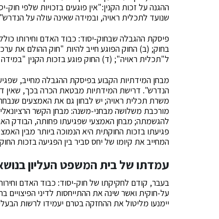
ההגנה על זכות הקנין:"אין פוגעים בזכויות שלפי חוק-
שנועד לתכלית ראויה, ובמידה שאינה עולה על הנדרש".
פיסקת ההגבלה שבחוק-יסוד: כבוד האדם וחירותו כולל
בחוק; (ב) החוק הפוגע חייב להיות "חוק ההולם את ערכי
ל"תכלית ראויה"; (ד) החוק פוגע בזכות הקנין "במידה 
מבחן המידתיות הקבוע בפיסקת ההגבלה מחייב, שפגיע
הנדרש". דרישת המידתיות מבטאת הכרה בכך, שאין די
משרת תכלית ראויה; יש לבחון גם את האמצעים שנבחרו
מורכבת משלושה מבחני-משנה: מבחן הקשר הרציונאלי,
להגשמתה; מבחן האמצעי שפגיעתו פחותה, הבודק האם
פגיעתו בזכות החוקתית היא הנמוכה ביותר מבין האמצע
המחייב את קיומו של יחס סביר בין הפגיעה בזכות החוקת
עמדתו של בית המשפט העליון בנושא 
בעבר, קודם לחקיקתו של חוק-יסוד: כבוד האדם וחירות
על-חוקית ואשר שינה את ההתייחסות לדיני הפיצויים ב
יימנעו מליטול את ההחזקה בטרם יעמידו לרשות הבעלים