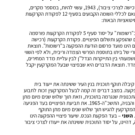
בהפקעתו של בית מגורים על יסוד פקודת הקרקעות (רכישה לצרכי ציבור), 1943, עשוי להיות, במספר מקרים,
הבדל מהותי, ולעיתים – דרמטי, בין הפיצוי הנקבע בהתאם לכללי השומה הקבועים בסעיף 12 לפקודת הקרקעות
סיטואציות הבאות:
– הודעת ההפקעה שפורסמה ב"רשומות" על יסוד סעיף 5 לפקודת הקרקעות פורסמה
 שהופקע ותשלום הפיצויים. פקודת הקרקעות (רכישה
שומת הפיצויים הינו מועד פרסום הודעת ההפקעה ב"רשומות". תוצאת
רי של ביתו בתוספת הפרשי הצמדה וריבית, ולא לפי השווי
מעותי בין התייקרות הנדל"ן לבין עליית מדד המחירים,
מדד. תוצאת הדברים היא שבפיצוי שבעל המקרקעין יקבל
בלה תוקף תוכנית בנין העיר ששינתה את ייעוד בית
הפקעה. במצב דברים זה קמה לבעל המקרקעין זכות לתבוע
כנונית שנגרמה בתוכנית, וזאת תוך שלוש שנים מיום מתן
התוקף לתוכנית, וזאת על יסוד סעיף 197 לחוק התכנון והבניה, התשכ"ה-1965. את תביעת הפיצויים בעד הפגיעה
המקרקעין להגיש תוך שלוש שנים מיום מתן התוקף
השני
– בעד הפקעת הנכס. שיעור פיצויי ההפקעה הינו
היינו, על יסוד התוכנית ששינתה את ייעודו לצרכי ציבור