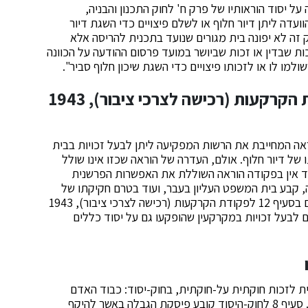
ל יסוד הוראותיו של פרק ח' לחוק התכנון והבניה,
 את הוועדה ליתן דיור חלוף או לשלם פיצויים כדי השגת דיור
מכוח פרק זה לא יפונה בית מגורים שנועד בתכנית להריסה אלא
ות שבדין או זכות שביושר במועד פרסום ההודעה על הכוונה
מו לו או לזכותו פיצויים כדי השגת שיכון חלוף סביר".
העדר הוראה בדבר דיור חלוף בפקודת הקרקעות (רכישה לצרכי ציבור), 1943
עות (רכישה לצרכי ציבור), 1943 אין הוראה המחייבת את הרשות המפקיעה ליתן לבעל זכויות בבית
 של דיור חלוף. אולם, העדרה של הוראה שכזו אינו שולל
ד אין בפקודה הוראה השוללת את האפשרות הפרשנית
ה, קבע בית המשפט העליון בעבר, ועוד בטרם חקיקתו של
חוק-יסוד: כבוד האדם וחירותו, כי כללי השומה הקבועים בסעיף 12 לפקודת הקרקעות (רכישה לצרכי ציבור), 1943
יים לבעל זכויות במקרקעין שהופקעו גם על יסוד כללים
הלכתית לזכות חוקתית על-חוקתית, בחוק-יסוד: כבוד האדם
וחירותו, הקובע בסעיף 3: "אין פוגעים בקניינו של אדם". סעיף 8 לחוק-היסוד קובע פיסקת הגבלה באשר להיקף