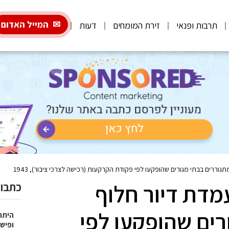
המייל האדום
תרבות ופנאי
זירת המומחים
דעות
ררים בבתי מגורים שהופקעו לפי פקודת הקרקעות (רכישה לצרכי ציבור), 1943
דת דיור חלוף
כתבות
רים שהופקעו לפי
היתרו
ופישו