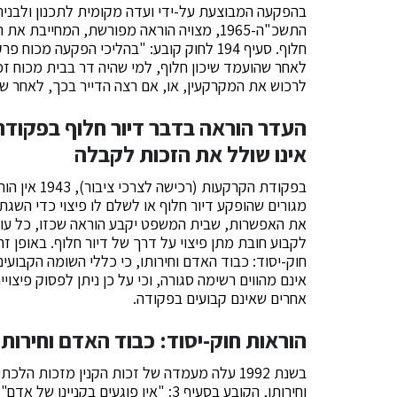
בהפקעה המבוצעת על-ידי ועדה מקומית לתכנון ולבניה ע
התשכ"ה-1965, מצויה הוראה מפורשת, המחייבת
חלוף. סעיף 194 לחוק קובע: "בהליכי הפקעה 
לאחר שהועמד שיכון חלוף, למי שהיה דר בבית מכוח זכ
לרכוש את המקרקעין, או, אם רצה הדייר בכך, לאחר ששול
אינו שולל את הזכות לקבלה
בפקודת הקרק
מגורים שהופקע דיור חלוף או לשלם לו פיצוי כדי השגתו
את האפשרות, שבית המשפט יקבע הוראה שכזו, כל עו
לקבוע חובת מתן פיצוי על דרך של דיור חלוף. באופן ז
אינם מהווים רשימה סגורה, וכי על כן ניתן לפסוק פיצו
אחרים שאינם קבועים בפקודה.
הוראות חוק-יסוד: כבוד האדם וחירותו
בשנת 1992 עלה מעמדה של זכות הקנין מזכות 