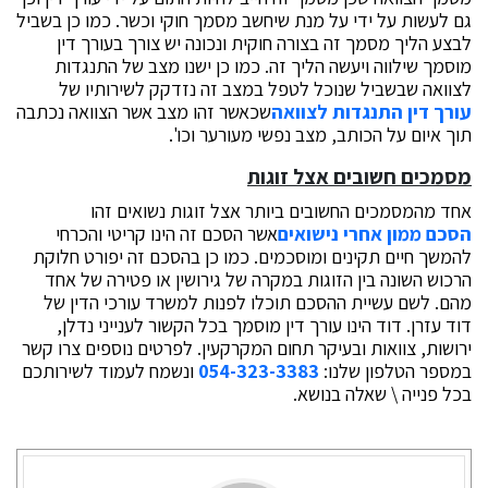
גם לעשות על ידי על מנת שיחשב מסמך חוקי וכשר. כמו כן בשביל
לבצע הליך מסמך זה בצורה חוקית ונכונה יש צורך בעורך דין
מוסמך שילווה ויעשה הליך זה. כמו כן ישנו מצב של התנגדות
לצוואה שבשביל שנוכל לטפל במצב זה נזדקק לשירותיו של
עורך דין התנגדות לצוואה
שכאשר זהו מצב אשר הצוואה נכתבה
תוך איום על הכותב, מצב נפשי מעורער וכו'.
מסמכים חשובים אצל זוגות
אחד מהמסמכים החשובים ביותר אצל זוגות נשואים זהו
הסכם ממון אחרי נישואים
אשר הסכם זה הינו קריטי והכרחי
להמשך חיים תקינים ומוסכמים. כמו כן בהסכם זה יפורט חלוקת
הרכוש השונה בין הזוגות במקרה של גירושין או פטירה של אחד
מהם. לשם עשיית ההסכם תוכלו לפנות למשרד עורכי הדין של
דוד עזרן. דוד הינו עורך דין מוסמך בכל הקשור לענייני נדלן,
ירושות, צוואות ובעיקר תחום המקרקעין. לפרטים נוספים צרו קשר
במספר הטלפון שלנו:
054-323-3383
ונשמח לעמוד לשירותכם
בכל פנייה \ שאלה בנושא.