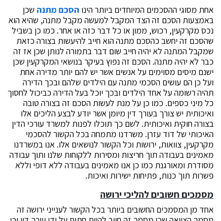
אחת מסוגי ההסכמים המיוחדים ביותר הינו
הסכם מתנה
שכן
באמצעות הסכם זה הצד המקבל למעשה מקבל מתנה, שהיא הוא
נכס מקרקעין, רכוש, ממון או כל דבר כזה או אחר. כמו כן בשביל
שהסכם זה יחשב כהסכם מתנה הוא חייב להיעשות בצורה כזאת
שמקבל המתנה לא יהיה חייב שום דבר בתמורה לנותן שכן אז זה
כבר לא יהיה מתנה. הסכם זה נפוץ בעיקר בנושאי המקרקעין שכן
ישנם מיסים מסוימים על אנשים אשר יש להם יותר מדירה אחת
ועל כן הם עושים הסכמי מתנה עם הילדים שלהם ובכך הדירה
תהיה רשומה על אחד הילדים ובכך יוכל בעל הדירה כביכול לחסוך
כל מיני כספים. כמו כן על מנת לעשות הסכם זה בצורה טובה
ואיכותית יש צורך בעורך דין מיומן אשר יודע לבצע הליכים אלו
בצורה חוקית ואיכותית. לשם כך תוכלו לפנות למשרד עורכי הדין
האיכותי של דוד עזרן. משרדנו מתמחה בכל הקשור להסכמי
מקרקעין, צוואות, ירושות וכל הקשור לנושאים אלו. אנו במשרדנו
מאמינים בעבודה תוך חריצות ומסירות ללקוחות שלנו ותוך עבודה
מסודרת ומאורגנת כמו כן אנו מאמינים בעבודה ללא דופי וללא
פשרות תוך כנות, פתיחות ישירות ואיכות.
מסמכים חשובים להליכי ירושה
אחד מן המסמכים החשובים ביותר בכל הקשור לענייני ירושה זה
מסמך הצוואה שכן מסמך זה חייב להיות חתום על ידי עורך דין וכן