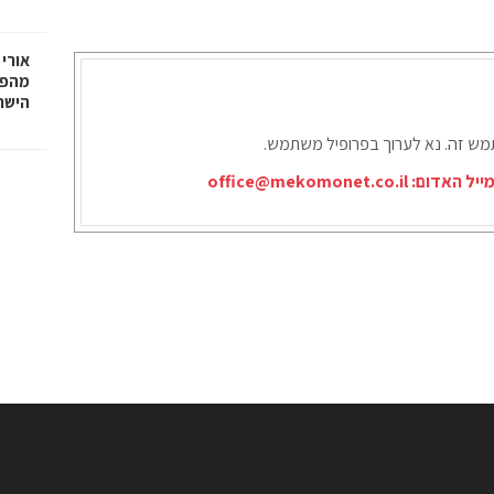
אורי 
מהפכ
הישר
תמש זה. נא לערוך בפרופיל משתמש.
ייל האדום:
office@mekomonet.co.il