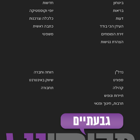
ביטחון
חדשות
בריאות
יופי וקוסמטיקה
דעות
כלכלה וצרכנות
העידן הכי בודד
כתבה ראשית
זירת המומחים
משפטי
הצהרת נגישות
נדל"ן
רווחה וחברה
ספורט
שיווק באינטרנט
קהילה
תחבורה
תיירות ונופש
תרבות, חינוך ופנאי