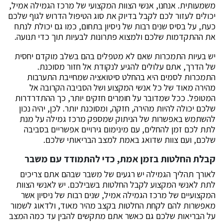
משמעותית. אנחנו, אנשי הצוות המקצועי של מרכז הגמילה אמיל,
‏יכולים לעזור לכם לקבל בדיוק את סוג הטיפול הדרוש לגוף שלכם
כעת, על בסיס שנים רבות של ניסיון בתחום, כמו גם יכולת לנתח
את ההתקדמות שלכם ולמצוא פתרונות לבעיות תוך כדי תנועה.
‏יש בעיות התמכרות שאם לא מטפלים בהם בשלב מוקדם יחסית
של הדרך, אתם עלולים להגיע לנקודת אל חזור מסוכנת.
התמכרות לסמים היא בהחלט סיטואציה שמחייבת התערבות
מהירה מאוד של כל אנשי המקצוע ושל הסביבה הקרובה אל
המטופל. ככל שמדובר על חומרים חזקים יותר, כך ההתדרדרות
שלכם יכולה להיות מהירה, חזקה, ומסוכנת יותר. לכן, ‏יהיה נכון
להשתמש באפשרות של הניתוק שמספק מרכז גמילה על מנת
לתת לכם זמן להחלים, עם מינימום גירויים אפשריים בסביבה
שלכם, ועם צוות שדואג באמת למצב הבריאותי שלכם.
‏קבלת החלטות בזמן אמת, כדי להתמודד עם משבר
‏לאורך תהליך הגמילה יש רגעים של משבר שבהם אתם צריכים
לתת לאנשי המקצוע לקבל החלטות בשבילכם. יש לאנשי הצוות
המקצועיים של מרכז הגמילה אמיל, ‏שנים רבות של ניסיון אשר
מאפשרות להם לקחת החלטות בקצב מהיר מאוד, ולדאוג לשמור
על הבריאות שלכם גם כאשר אתם מתקשים להבין עד כמה המצב