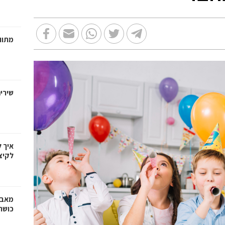
מתווכ
שירי
איך 
לקיצ
מאבק
כושר