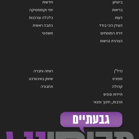
ביטחון
חדשות
בריאות
יופי וקוסמטיקה
דעות
כלכלה וצרכנות
העידן הכי בודד
כתבה ראשית
זירת המומחים
משפטי
הצהרת נגישות
נדל"ן
רווחה וחברה
ספורט
שיווק באינטרנט
קהילה
תחבורה
תיירות ונופש
תרבות, חינוך ופנאי