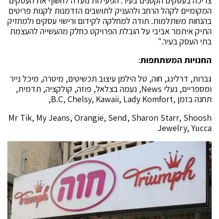
צריכה בעסקים הקטנים בעיר. הפעילות נועדה לחשוף את העסקים
המקומיים לקהל הרחב ולהעניק לתושבים הזדמנות לקנות פריטים
בהנחות משתלמות. תודה למחלקה לקידום ורישוי עסקים ולמחזיק
התיק איתמר אביבי על הובלת הפרויקט כחלק מהעשייה להעצמת
בתי העסק בעיר."
החנויות המשתתפות
:
גברות, דרלינג, חוה, טל הילמן עיצוב תכשיטים, מיטרה, מיכל נייר
ומספריים, נעלי News, נעמה בצלאל, פוזה, קולקציה, תדמית,
תחנה בזמן ,B.C, Chelsy, Kawaii, Lady Komfort,
Mr Tik, My Jeans, Orangie, Send, Sharon Starr, Shoosh
Jewelry, Yucca