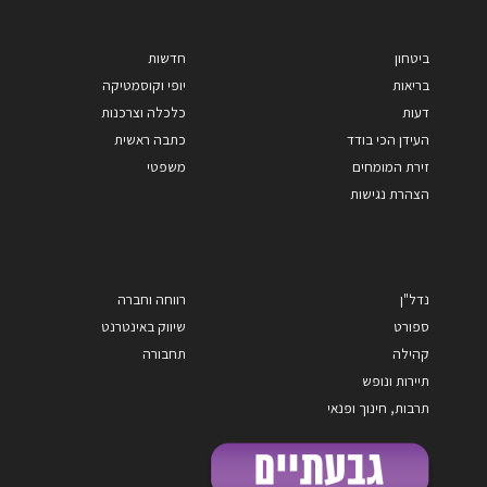
ביטחון
חדשות
בריאות
יופי וקוסמטיקה
דעות
כלכלה וצרכנות
העידן הכי בודד
כתבה ראשית
זירת המומחים
משפטי
הצהרת נגישות
נדל"ן
רווחה וחברה
ספורט
שיווק באינטרנט
קהילה
תחבורה
תיירות ונופש
תרבות, חינוך ופנאי