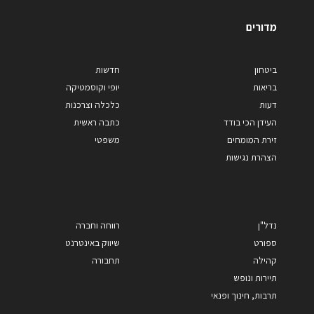
מדורים
ביטחון
חדשות
בריאות
יופי וקוסמטיקה
דעות
כלכלה וצרכנות
העידן הכי בודד
כתבה ראשית
זירת המומחים
משפטי
הצהרת נגישות
נדל"ן
רווחה וחברה
ספורט
שיווק באינטרנט
קהילה
תחבורה
תיירות ונופש
תרבות, חינוך ופנאי