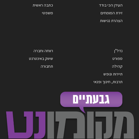
העידן הכי בודד
כתבה ראשית
זירת המומחים
משפטי
הצהרת נגישות
נדל"ן
רווחה וחברה
ספורט
שיווק באינטרנט
קהילה
תחבורה
תיירות ונופש
תרבות, חינוך ופנאי