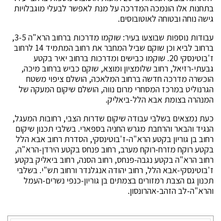
בתחנות אלו הונמכה המדרכה על מנת לאפשר לבעלי מוגבלויות
גישה נוחה ובטוחה לאוטובוסים.
עבודות נוספות שבוצעו בעיר: שוקמו מדרכות ברחוב הרא"ה 3-5,
ברחוב לביא וכן שוקם שביל המחבר את רחוב המתמיד 14 לרחוב
ז'בוטינסקי 20. שוקמו כבישים ומדרכות ברחוב יאיר בקטע
גבעתי-רזיאל, רחוב שלומציון ומוצא, שוקם כביש ברחוב מיכה,
הוכשרה מדרכה חדשה ברחוב המלאכה, הושלם ציפוי משטח
הגרנוליט במרכז המסחרי מרום נווה, הושלם שיקום המעקה של
המנהרה בצומת אבא הלל-ביאליק.
כעת נמצאים בשלבי עבודה שיקום שדרות הצבי, רחובות המעגל,
הנגיד והבאר והרחבת מגרש החניה בספארי. בשלבי תכנון שיקום
רחוב בן גוריון בקטע הרא"ה-ז'בוטינסקי, הסדרת רחוב אבא הלל
בקטע רוקח מזרח-רוקח מערב, רחוב פנחס בקטע הירדן-הרא"ה,
רחוב הרא"ה בקטע נגבה-פנחס, רחוב הסנה, רחוב ביאליק בקטע
ז'בוטינסקי-אבא הלל, רחוב יהודה אנגלנדר ורחוב תש"י. בשלבי
תכנון גם הצבת רמזורים בצמתים בן גוריון-כנפי נשרים-העמל
והרא"ה-לב הזהב-אהרונסון.