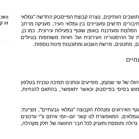
"
,
הסכמ
תושבים הוותיקים
נוצרה קבוצת הפייסבוק החדשה
גמלאי
זה קר
,
בורים חדשים ומעניינים בין גמלאי העיר
מעניקה מרחב
,
.
המלצות ומעדכנת באופן שוטף בפעילות עירונית
כמו כן
 על ההיסטוריה העירונית ועל חוויות משותפות בטיולים
.
,
,
ם
מתכונים
פרשת השבוע ומתוכננות פינות נוספות
,
ולו של שי שנקמן
מסייעים ונותנים תמיכה טכנית בטלפון
,
,
מוש בסיסי בפייסבוק וכאשר יתאפשר
בהתאם להנחיות
:
",
"
גף האירועים ומנהלת הקבוצה
גמלאי גבעתיים
מציינת
"
–
,
גמלאים
המאפשרת לנו קשר יום
יומי איתם ע
י עדכונים
,
גדולה ותוססת ותעניק לכל חבר תחושה של חלק מקהילה