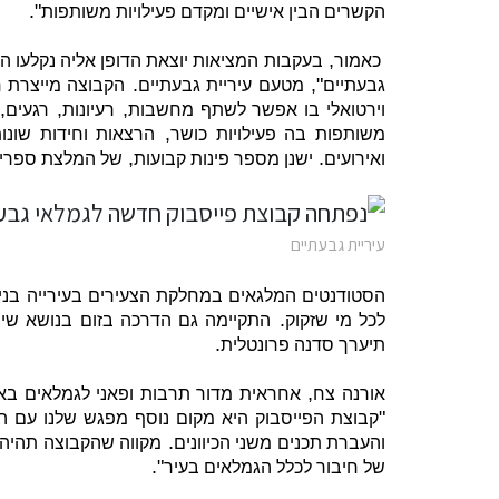
".
הקשרים הבין אישיים ומקדם פעילויות משותפות
,
כאמור
בעקבות המציאות יוצאת הדופן אליה נקלעו ה
.
",
גבעתיים
מטעם עיריית גבעתיים
הקבוצה מייצרת חי
,
,
,
וירטואלי בו אפשר לשתף מחשבות
רעיונות
רגעים
,
משותפות בה פעילויות כושר
הרצאות וחידות שונות
,
.
ואירועים
ישנן מספר פינות קבועות
של המלצת ספרי
עיריית גבעתיים
הסטודנטים המלגאים במחלקת הצעירים בעירייה בניה
.
לכל מי שזקוק
התקיימה גם הדרכה בזום בנושא שי
.
תיערך סדנה פרונטלית
,
אורנה צח
אחראית מדור תרבות ופאני לגמלאים בא
"
קבוצת הפייסבוק היא מקום נוסף מפגש שלנו עם ה
.
והעברת תכנים משני הכיוונים
מקווה שהקבוצה תהיה 
".
של חיבור לכלל הגמלאים בעיר