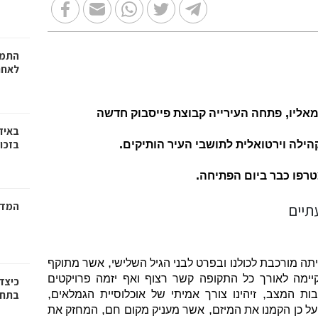
התמו
לאחר
,
אליו
פתחה העירייה קבוצת פייסבוק חדשה
באיז
.
בזכוי
ילה וירטואלית לתושבי העיר הותיקים
.
רפו כבר ביום הפתיחה
המדר
,
ה מורכבת לכולנו ובפרט לבני הגיל השלישי
אשר מתוקף
קיימה לאורך כל התקופה קשר רצוף ואף יזמה פרויקטים
כיצד
,
,
ות המצב
זיהינו צורך אמיתי של אוכלוסיית הגמלאים
בתחו
,
,
ל כן הקמנו את המיזם
אשר מעניק מקום חם
המחזק את