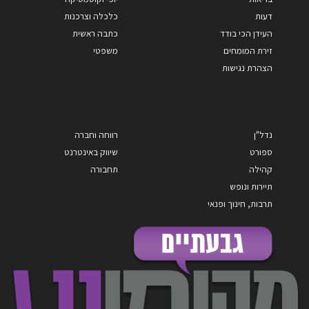
דעות
כלכלה וצרכנות
העידן הכי בודד
כתבה ראשית
זירת המומחים
משפטי
הצהרת נגישות
נדל"ן
רווחה וחברה
ספורט
שיווק באינטרנט
קהילה
תחבורה
תיירות ונופש
תרבות, חינוך ופנאי