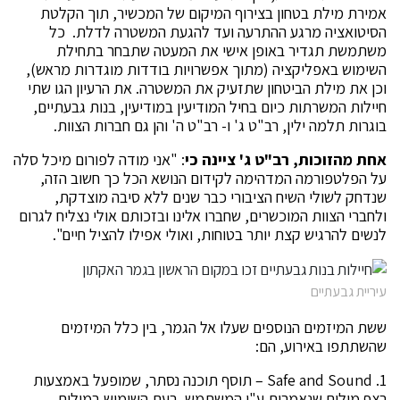
אמירת מילת בטחון בצירוף המיקום של המכשיר, תוך הקלטת
הסיטואציה מרגע ההתרעה ועד להגעת המשטרה לדלת. כל
משתמשת תגדיר באופן אישי את המעטה שתבחר בתחילת
השימוש באפליקציה (מתוך אפשרויות בודדות מוגדרות מראש),
וכן את מילת הביטחון שתזעיק את המשטרה. את הרעיון הגו שתי
חיילות המשרתות כיום בחיל המודיעין במודיעין, בנות גבעתיים,
בוגרות תלמה ילין, רב"ט ג' ו- רב"ט ה' והן גם חברות הצוות.
אחת מהזוכות, רב"ט ג' ציינה כי
: "אני מודה לפורום מיכל סלה
על הפלטפורמה המדהימה לקידום הנושא הכל כך חשוב הזה,
שנדחק לשולי השיח הציבורי כבר שנים ללא סיבה מוצדקת,
ולחברי הצוות המוכשרים, שחברו אלינו ובזכותם אולי נצליח לגרום
לנשים להרגיש קצת יותר בטוחות, ואולי אפילו להציל חיים".
עיריית גבעתיים
ששת המיזמים הנוספים שעלו אל הגמר, בין כלל המיזמים
שהשתתפו באירוע, הם:
‏1. Safe and Sound – תוסף תוכנה נסתר, שמופעל באמצעות
רצף מילים שנאמרות ע"י המשתמש. בעת השימוש במילות