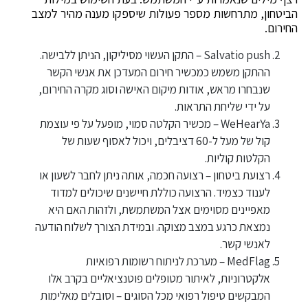
הביטחון, מתרחשות מספר פעולות שיספקו מענה מהיר למצב
החירום.
‏Salvatio push – התקן העשוי מסיליקון, הניתן ללבישה.
ההתקן משמש כמכשיר חירום המעדכן את אנשי הקשר
שנבחרו מראש, אודות מיקום האישה וסוג מקרה החירום,
על ידי שליחת התראות.
‏WeHearYa – מכשיר הקלטה סמוי, מופעל על פי עוצמת
קול של מעל ל-60 דציבלים, ויכול לאסוף שעות של
הקלטות קוליות.
רצועת ביטחון – רצועה חכמה, אותה ניתן לחבר לשעון או
לענוד כצמיד. הרצועה כוללת חיישנים שיכולים למדוד
מאפיינים מסוימים אצל המשתמשת, ולזהות האם היא
נמצאת כרגע במצב מצוקה. ובמידת הצורך לשלוח הודעה
לאנשי קשר.
‏MedFlag – מערכת לניתוח רשומות רפואיות
אלקטרוניות, לאיתור מטופלים פוטנציאליים בקרב אלו
המבקשים טיפול רפואי מכל הסוגים – וסובלים מאלימות