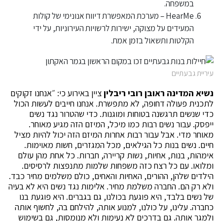
במשפחה.
‏HearMe – מערכת המאפשרת דיווח אנונימי של קולות
המעידים על מצוקה, ישירות לרשויות העירוניות, על ידי
הקלטות ותשאול בזמן אמת.
עיריית גבעתיים
נשיא המדינה ראובן רובי ריבלין
ציין באירוע כי: ״אנחנו זקוקים
לתכנית פעולה דחופה, לא מתפשרת. אנחנו חייבים לעשות הכול
כדי שנשים תרגשנה בטוחות ומוגנות. כדי שהטרור נגד נשים
ייפסק. עבור נשים רבות כמו מיכל, המיזם הזה מגיע מאוחר.
מאוחר מדי. אבל עבור רבות אחרות המיזם הזה יכול להיות מציל
חיים. נשים בנות כל הגילאים, מכל המגזרים, חשות מאוימות.
אימהות, בנות, אחיות, נשות קריירה, חברות. כל אחת מהן עולם
ומלואו. עם כל רצח כזה משפחות שלמות מתנפצות לרסיסים.
הילדים שלהן, ההורים, האחיות והאחים, כולם משלמים מחיר כבד.
ולא רק הם. החברה משלמת מחיר. אלימות נגד נשים היא לא בעיה
של נשים בלבד, היא פוגעת בכולנו, גם בגברים. היא פוגעת בנו
כחברה. עלינו, על כולנו, למנוע אותה, להילחם בה, לחשוף אותה
ולמגר אותה. גם בדרכים לא נעימות ולא מנומסות, גם בשימוש