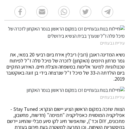
עיריית גבעתיים
נשיא המדינה ראובן (רובי) ריבלין אירח ביום רביעי 20 במאי, את
גמר מרתון היזמים (האקתון) לזכרה של מיכל סלה ז"ל לפיתוח
טכנולוגיות למיגור אלימות במשפחה והצלת חיים. האירוע התקיים
ביום הולדתה ה-33 של מיכל ז"ל שנרצחה בידי בן זוגה באוקטובר
2019.
עיריית גבעתיים
הצוות שזכה במקום הראשון הציע יישום הנקרא: Stay Tuned -
אפליקציה המוסווית כאפליקציה "תמימה" (חדשות, מחשבון,
מתכונים, DIY וכד'), שתאפשר חיוג לקו סיוע מבלי שהחיוג יירשם
בהיסטוריות השיחות, וכן התרעה למשטרה בעת חירום בעזרת