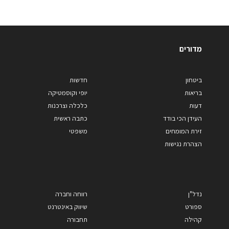
מדורים
ביטחון
חדשות
בריאות
יופי וקוסמטיקה
דעות
כלכלה וצרכנות
העידן הכי בודד
כתבה ראשית
זירת המומחים
משפטי
הצהרת נגישות
נדל"ן
רווחה וחברה
ספורט
שיווק באינטרנט
קהילה
תחבורה