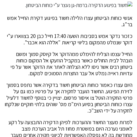
אנשי כוחות הביטחון עצרו הלילה חשוד בפיגוע דקירת החייל אמש
בר"ג.
כזכור נדקר אמש בסביבות השעה 17:40 חייל כבן 20 בצווארו ע"י
דוקר שנמלט מהמקום בליווי קריאות "אללה הוא אכבר".
החייל עצמו הצליח להימלט ממהדוקר אל קיוסק סמוך ומשם
הובהל לבית החולים כאשר במקביל הוזעקו אל המקום כוחות
ביטחון רבים אשר ניסו ללא הצלחה לאתר את הדוקר אשר על פי
עדויות ראייה נמלט אל עבר החצרות הסמוכים למקום.
היום עצרו כאמור כוחות הביטחון חשוד בדקירה אשר נתפס בסמוך
לזירת הפיגוע. החשוד הועבר לחקירה אך על פרטיו כמו גם על
פרטי החקירה הוטל צו איסור פרסום. יצויין כי בנוסף לחשוד דלעיל
עצרו כוחות הביטחון בסיוע הימ"מ מס' שוהים בלתי חוקיים שנלקחו
לחקירה על ידי השב"כ.
למרות מעצר החשוד וההערכות לפיהן הדקירה התבצעה על רקע
לאומני נערכה היום במשטרת מחוז תל אביב הערכת מצב
מחודשת בה לא נפסלה האפשרויות לכיווני חקירה אחרים מעבר