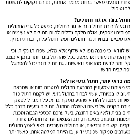
פחות תובעני מאשר בחיות מחמד אחרות, גם הם זקוקים לתשומת
לב וטיפול.
חתול בוגר או גור חתולים?
בנוגע לבחירת חתול בוגר או גור חתולים, כמעט כל גורי החתולים
חמודים ומפתים, אולם חלקם גדלים להיות חתולים לא נעימים או
אגרסיביים. בבחירת גור חתולים חפשו חתול עליז, חברותי ועדין.
יש לוודא, כי מבנה גופו לא שדוף אלא מלא, שפרוותו נקייה, וכי
אין הפרשות מעיניו או מאפו. ככל שהחתול בוגר יותר בזמן אימוצו,
קל יותר לדעת מהו אופיו ואישיותו. גם חתול בוגר יכול להסתגל
יפה לבית חדש!
מה כדאי יותר, חתול גזעי או לא?
מי מאיתנו שמעוניין בהרבעת חתולים למטרות רווח או שמראם
חשוב לו במיוחד, עשוי לבחור בחתול גזעי. יש לקנות חתול כזה
ישירות ממגדל ולוודא שהגיע ממקור בריא. על המגדל לספק
ניירת תקנית של רישום ושושלת החתול. חתולים גזעיים בדרך כלל
חיים בבית ולא יוצאים החוצה, בשל ערכם הכספי הגבוה וסכנת
תאונות וגניבות. מסיבה זו, רוב האנשים יעדיפו חתולים פחות
יקרים, קשוחים ובריאים, או חתולים מעורבים. רצוי לאמץ חתולים
מעורבים ממקור שכונתי ידוע, בו הייתה המלטה אחת, כאשר יתר