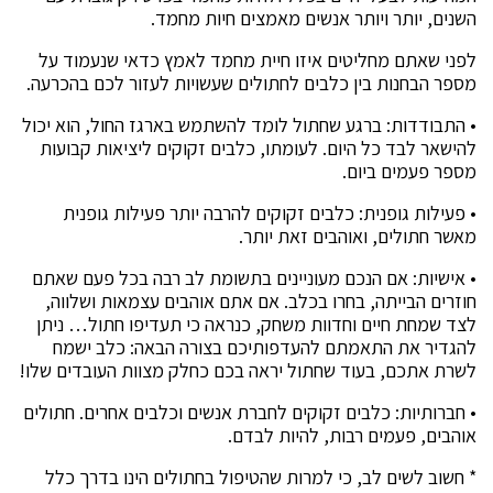
השנים, יותר ויותר אנשים מאמצים חיות מחמד.
לפני שאתם מחליטים איזו חיית מחמד לאמץ כדאי שנעמוד על
מספר הבחנות בין כלבים לחתולים שעשויות לעזור לכם בהכרעה.
• התבודדות: ברגע שחתול לומד להשתמש בארגז החול, הוא יכול
להישאר לבד כל היום. לעומתו, כלבים זקוקים ליציאות קבועות
מספר פעמים ביום.
• פעילות גופנית: כלבים זקוקים להרבה יותר פעילות גופנית
מאשר חתולים, ואוהבים זאת יותר.
• אישיות: אם הנכם מעוניינים בתשומת לב רבה בכל פעם שאתם
חוזרים הבייתה, בחרו בכלב. אם אתם אוהבים עצמאות ושלווה,
לצד שמחת חיים וחדוות משחק, כנראה כי תעדיפו חתול… ניתן
להגדיר את התאמתם להעדפותיכם בצורה הבאה: כלב ישמח
לשרת אתכם, בעוד שחתול יראה בכם כחלק מצוות העובדים שלו!
• חברותיות: כלבים זקוקים לחברת אנשים וכלבים אחרים. חתולים
אוהבים, פעמים רבות, להיות לבדם.
* חשוב לשים לב, כי למרות שהטיפול בחתולים הינו בדרך כלל