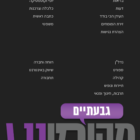
בריאות
יופי וקוסמטיקה
דעות
כלכלה וצרכנות
העידן הכי בודד
כתבה ראשית
זירת המומחים
משפטי
הצהרת נגישות
נדל"ן
רווחה וחברה
ספורט
שיווק באינטרנט
קהילה
תחבורה
תיירות ונופש
תרבות, חינוך ופנאי