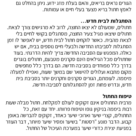
הגורים נראים בריאים, והאם בעלת מזג ידוע. ניתן בהחלט גם
לאמץ חתול בריא מצער בעלי חיים או עמותות.
הסתגלות לבית חדש…
חתולים, שמעולם לא יצאו החוצה, לרוב לא מרגישים צורך לצאת.
חתולים שיצאו מגיל צעיר החוצה, מסתגלים בקושי לחיים בלי
לצאת מהבית. כאשר לוקחים חתול לבית חדש, יש לאפשר לו זמן
הסתגלות לסביבתו החדשה ולבעלי חיים נוספים בבית, אם יש
כאלה. המפגש עם הסביבה החדשה צריך להיות הדרגתי. בעוד
שחתולים מכל הגילאים הינם סקרנים מטבעם, חתולים בוגרים
בדרך כלל מפוחדים בסביבה חדשה. הם בדרך כלל מחפשים
מקום מחבוא ועלולים להישאר שם במשך שעות, ואפילו למעלה
מיממה. לעומתם, הגורים סקרנים וחקרנים יותר בסביבת בית
חדש, ונדרש פחות זמן להסתגלותם לסביבה חדשה.
טיפוח החתול
מרבית החתולים אינם זקוקים לעולם למקלחת. חתול מבלה שעות
רבות ביממה בניקיון גופו וטיפוח פרוותו. יחד עם זאת, כל
החתולים, קצרי שיער וארוכי שיער כאחד, זקוקים להברשה באופן
קבוע. הדבר מונע "רסטות" בשיער ומסיר שיער מיותר, דבר העוזר
במניעת יצירת כדורי שיער במערכת העיכול של החתול.