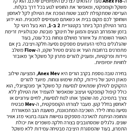
ה-
Anex Flo
נועד להתאים לצרכים היומיומיים שלכם. הוא קל
משקל וקומפקטי, ומאפשר את החופש לנוע בכל דרך בקלות.
העריסה שמתקפלת למצב שטוח הופכת את הטיולון לקל לאחסון
ושחוסך לכם מקום בבית או כשאתם מעמיסים למכונית. הוא ידוע
בתור הטיולון הקל ביותר בקטגוריית
2 ב-1
, הוא בעל היגוי קל
בזמן שהמרחב הנעים והמוגן של תינוקך מובטח. טכנולוגיית זרימת
האוויר השומרת על איוורור מושלם ונוחות בכל עונה, בעוד
שהגלגלים בולמי הזעזועים מספקים נסיעה חלקה ויציבה. בין אם
מתמרנים ברחובות העיר או נהנים מטיול שקט, ה-
Flow
משלב
ניידות ופרקטיות, ומעניק להורים פתרון קל משקל אך מאובזר
לחוויות יומיומיות.
בחירה טובה נוספת בקרב הורים היא
Anex Mev
, המציעה שילוב
מאוזן היטב של ניידות, קלות שימוש ונוחות. מיועד להורים
הזקוקים לטיולון שמתאים לנסיעות קל משקל אך פונקציונלי, הוא
כולל קיפול קומפקטי ועיצוב שמאפשר להעמיד את הטיולון ללא
צורך בתמיכה, מה שהופך אותו לנוח לנסיעות, לחיים עירוניים או
לאחסון בחלל קטן. מעבר לצורתו הקומפקטית, ה-
Mev
מבטיח
נסיעה נוחה לילד. השכיבה המתכווננת, משענת הגב המאווררת
והחופה הניתנת להארכה מספקים גמישות והגנה בתנאי מזג אוויר
שונים. גלגלים שמסתובבים בצורה חלקה משפרים את יכולת
התמרון, בעוד שהמסגרת היציבה מבטיחה עמידות ללא משקל