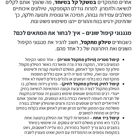
אחרים מתמקדים
במשקל קל במיוחד
, מה שהופך אותם לקלים
לנשיאה ולתמרון. למרות גודלם הקומפקטי, טיולונים איכותיים
משלבים עמידות גבוהה, תמיכה ארגונומית ותנועה חלקה, כך
שהתינוק ירגיש בנוח וההורים ייהנו משימוש פשוט ונוח.
מנגנוני קיפול שונים – איך לבחור את המתאים לכם?
כשבוחרים
טיולון מתקפל
, חשוב להכיר את מנגנוני הקיפול
השונים ואת היתרונות של כל אחד מהם.
קיפול מטריה (טיולון מתקפל מטריה)
– אחד מסוגי הקיפול
הנפוצים ביותר, המקנה צורה צרה ומאורכת כאשר הטיולון מקופל.
טיולון קל משקל וקל לאחסון, מושלם לנסיעות קצרות ולשימוש
יומיומי. עם זאת, טיולוני מטריה לרוב אינם כוללים תוספות
מתקדמות כמו בולמי זעזועים או גלגלים גדולים לשטח לא אחיד.
קיפול
לתיק (טיולון
מתקפל
לתיק)
– -פתרון ניידות מושלם, בו
הטיולון מתקפל לצורה מרובעת וקטנה המתאימה לנשיאה בתיק
ייעודי. רבים מהדגמים שעושים שימוש במנגנון זה עומדים בתקנות
של חברות תעופה לנשיאת כבודה בתא הנוסעים, מה שהופך אותם
לאידיאליים להורים שנוסעים הרבה ורוצים שהטיולון ישתלב בצורה
מושלמת עם המטען שלהם מכיוון שניתן לאחסן אותו בקלות בפחים
עיליים או מתחת למושבים.
קיפול
ביד
אחת
– האפשרות לקפל את הטיולון בתנועה אחת
בלבד היא פתרון מושלם להורים עסוקים. זה שימושי במיוחד
במצבים בהם צריך לפעול במהירות, כמו עלייה לאוטובוס, ניווט
במקומות צפופים או התמודדות עם תינוק שאינו מעוניין לשבת