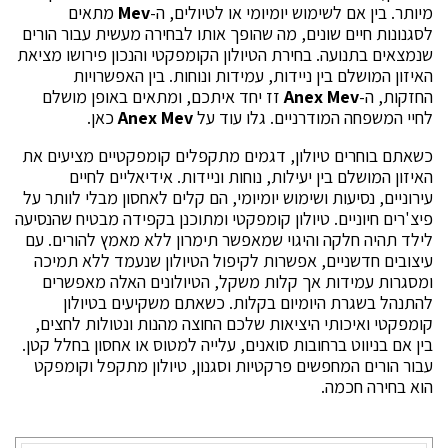
מיותר. בין אם לשימוש יומיומי או לטיולים, ה-
Mev
מתאים
לסגנונות חיים שונים, מה שהופך אותו לבחירה מעשית עבור הורים
שנמצאים בתנועה. בחירת הטיולון הקומפקטי והנכון פירושו מציאת
האיזון המושלם בין ניידות, עמידות ונוחות. בין האפשרויות
החזקות, ה-
Anex Mev
זז יחד איתכם, ומתאים באופן מושלם
לחיי המשפחה המודרניים. גלו עוד על
Anex Mev
כאן.
כשאתם בוחרים טיולון, דגמים מתקפלים קומפקטיים מציעים את
האיזון המושלם בין יעילות, נוחות וניידות. אידיאליים לחיים
עירוניים, נסיעות ושימוש יומיומי, הם קלים לאחסון מבלי לוותר על
פיצ'רים חיוניים. טיולון קומפקטי ומתוכנן בקפידה מבטיח שהנסיעה
לילד תהיה חלקה והיגוי שמאפשר תימרון ללא מאמץ להורים. עם
עיצובים חדשניים, אפשרות לקיפול הטיולון שנעמד ללא תמיכה
ומסגרות עמידות אך קלות משקל, הטיולונים האלה מאפשרים
להתנהל בשגרת היומיום בקלות. כשאתם משקיעים בטיולון
קומפקטי ואיכותי היציאות שלכם החוצה מהנות ונטולות לחצים,
בין אם בניווט ברחובות סואנים, עלייה למטוס או אחסון בחלל קטן.
עבור הורים המחפשים פרקטיות וסגנון, טיולון מתקפל וקומפקט
הוא בחירה חכמה.