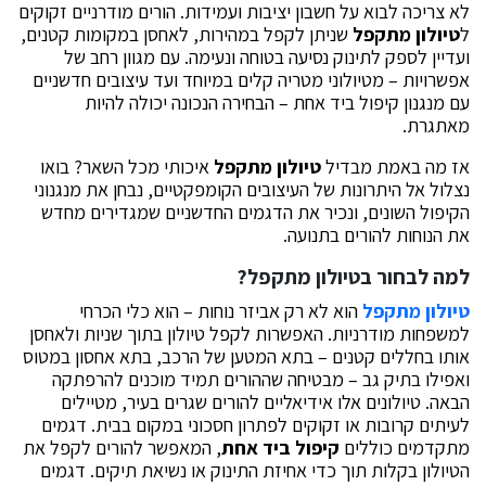
לא צריכה לבוא על חשבון יציבות ועמידות. הורים מודרניים זקוקים
ל
טיולון מתקפל
שניתן לקפל במהירות, לאחסן במקומות קטנים,
ועדיין לספק לתינוק נסיעה בטוחה ונעימה. עם מגוון רחב של
אפשרויות – מטיולוני מטריה קלים במיוחד ועד עיצובים חדשניים
עם מנגנון קיפול ביד אחת – הבחירה הנכונה יכולה להיות
מאתגרת.
אז מה באמת מבדיל
טיולון מתקפל
איכותי מכל השאר? בואו
נצלול אל היתרונות של העיצובים הקומפקטיים, נבחן את מנגנוני
הקיפול השונים, ונכיר את הדגמים החדשניים שמגדירים מחדש
את הנוחות להורים בתנועה.
למה לבחור בטיולון מתקפל?
טיולון מתקפל
הוא לא רק אביזר נוחות – הוא כלי הכרחי
למשפחות מודרניות. האפשרות לקפל טיולון בתוך שניות ולאחסן
אותו בחללים קטנים – בתא המטען של הרכב, בתא אחסון במטוס
ואפילו בתיק גב – מבטיחה שההורים תמיד מוכנים להרפתקה
הבאה. טיולונים אלו אידיאליים להורים שגרים בעיר, מטיילים
לעיתים קרובות או זקוקים לפתרון חסכוני במקום בבית. דגמים
מתקדמים כוללים
קיפול ביד אחת
, המאפשר להורים לקפל את
הטיולון בקלות תוך כדי אחיזת התינוק או נשיאת תיקים. דגמים