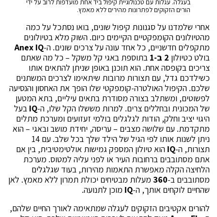
בעגלה. עגלות עם טכנולוגיית קיפול ביד אחת מועדפות לרוב על ידי
הורים הזקוקים לפתרונות מהירים ללא מאמץ.
אחרי שלמדנו על סגנונות קיפול שונים, בואו נסתכל על כמה
מהטיולונים הקומפקטיים הקיימים כיום. השוק מלא בטיולונים
מתקפלים חדשניים, כל אחד עונה על צרכים שונים. ה-
Anex IQ
בולט כטיולון
2 ב-1
בתוספת באגי קל משקל – כל מה שאתם
צריכים בקופסה אחת. הוא תוכנן באופן שניתן להתאים אותו
כשילדכם גדל, עם תצורות מרובות שיתאימו לצרכים המשתנים
שלכם. הקיפול האולטרה-קומפקטי שלו הופך את האחסון והנסיעה
לפשוטים, ומשתלב בצורה מסודרת בתאים עיליים, בתא המטען
של המכונית ובחללים צרים. למרות מששלו הקל שלו, ה-
IQ
בעל
היגוי יציב וחלק, הודות לגלגלים בולמי זעזועים ומערכת מתלים
מתקדמת. עם שלושה מצבים – עריסה, יחידת מושב ובאגי – הוא
ניתן לשנות אותו לפי הגיל של הילד שלך בכל שלב. עם 14
תצורות, ה-
IQ
הוא טיולון המספק גמישות אולטימטיבית, בין אם
אתם מסתובבים ברחובות העיר או לפני עליה למטוס. מערכת
הלחיצה הקלה מאפשרת התאמות מהירות, בעוד שגלגלים
מסתובבים ב-
360
מעלות מבטיחים יכולת תמרון ללא מאמץ. לאן
שהחיים לוקחים אותך, ה-
IQ
מוכן לתנועה.
להורים אקטיבים הזקוקים לעגלה שמתאימה לאורך החיים שלהם,