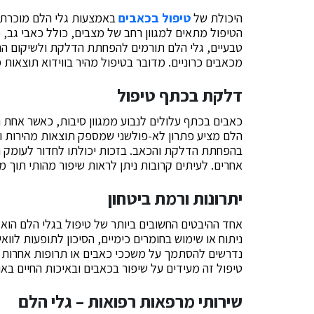
היכולת של
טיפול בכאבים
באמצעות גלי הלם מוכרת כ
הטיפול מתאים למגוון רחב של מצבים, כולל כאבי גב, כ
טבעיים, גלי הלם תורמים להפחתת הדלקת ולשיקום הר
מכאבים כרוניים. מדובר בטיפול מהיר בווידוא תוצאו
דלקת בכתף טיפול
כאבים בכתף עלולים לנבוע ממגוון סיבות, כאשר אחת 
הלם מציע פתרון לא-פולשני שמספק תוצאות מהירות ויע
בהפחתת הדלקת והכאב. בזכות יכולתו לחדור לעומק ה
אחרים. לעיתים קרובות ניתן לראות שיפור מהותי תוך מ
יתרונות ורמת ביטחון
אחד ההיבטים החשובים ביותר של טיפול בגלי הלם הוא פ
ניתוח או שימוש בחומרים כימיים, הסיכון לתופעות לוואי
נדרשים להסתמך על משככי כאבים או תרופות אחרות שי
טיפול זה מעידים על שיפור בכאבים ובאיכות החיים באו
שירותי מרפאות רפואות – גלי הלם