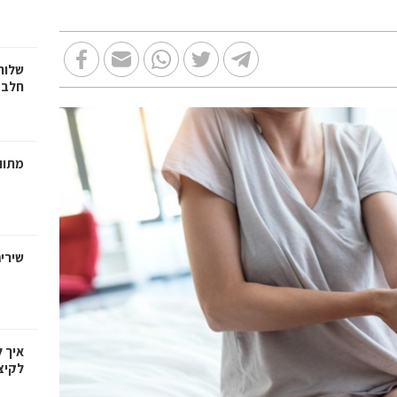
שלוח
חלב 
מתווכ
שירי
איך 
לקיצ