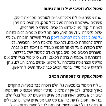
טיפול אלטרנטיבי יעיל ודוחה ניתוח
ישנם מספר טיפולים אלטרנטיביים לסובלים מפריצת דיסק,
טיפולים שיעילותם הוכחה מעל לכל ספק. בין הטיפולים ניתן
למנות דיקור יפני לאלחוש הכאבים, טיפולי פיזיותרפיה,
אקופונקטורה ועוד. עם זאת, כיום ממליצים מומחים רבים בתחום
על טיפול בגלי הלם לפריצת דיסק
בגלל היעילות הגבוהה של גלי
ההלם להפחתת כאבים, ולהאצת מלאכת הריפוי הטבעית. גלי
הלם המוקרנים על האזור הפגוע מעודדים זרימת דם מוגברת
ומעוררים רכיבים מסוימים בגוף האדם לטיפול יעיל בדלקות
ולהפחתה משמעותית ברמת הכאב. יודגש כי טיפול בגלי הלם אינו
פולשני וכבר נוסה בהצלחה על מיליוני אנשים ברחבי העולם, ניתן
להרגיש שיפור מיידי ברמת הכאב כבר לאחר הטיפול הראשון.
טיפול אפקטיבי להפחתת הכאב
יעילות הטיפול באמצעות גלי הלם הוכחה כבר בעשרות מחקרים
בארץ ובעולם, לכן אין זה פלא כי מרכזי רפואה ומכוני פיזיותרפיה
רבים רכשו בשנים האחרונות מכשירים חדשניים לטיפול בגלי הלם.
עם זאת, חשוב לדעת כי ישנם שני סוגי מכשירים עיקריים הנבדלים
זה מזה בגודל ראש הטיפול. על מנת לקבל טיפול מדויק ויעיל