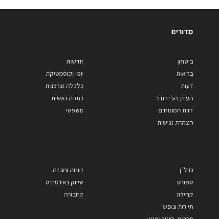
מדורים
ביטחון
חדשות
בריאות
יופי וקוסמטיקה
דעות
כלכלה וצרכנות
העידן הכי בודד
כתבה ראשית
זירת המומחים
משפטי
הצהרת נגישות
נדל"ן
רווחה וחברה
ספורט
שיווק באינטרנט
קהילה
תחבורה
תיירות ונופש
תרבות, חינוך ופנאי