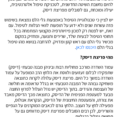
להיום נחשבת השיטה החדשנית, לטכניקת טיפול אלטרנטיבית,
יעילה ומוכחת, גם לסובלים מפריצת דיסק.
יש לציין כי טכנולוגיית הטיפול באמצעות גלי הלם נמצאת בשימוש
מזה עשרות שנים ולא ידוע על תופעות לוואי הנלוות לטיפול. עם
זאת, יש לפנות רק למכון פיזיותרפיה מקצועי המתמחה בכל
תחומי הטיפול לבעיות שלד, שרירים ותנועה, ומחזיק במקום
מכשיר גלי הלם עם ראש קטן ומדויק. להרחבה בנושא מהו טיפול
בגלי הלם
היכנסו לכאן
.
מהי פריצת דיסק?
עמוד השדרה מורכב מחוליות רבות וביניהן מבנה טבעתי (דיסק)
שתפקידו לבלום זעזועים ולווסת את הלחץ הרב המופעל על עמוד
השדרה במשך כל היום. פריצת דיסק עלולה לקרות כתוצאה
משחיקה גבוהה של המבנה הטבעתי או בגלל טראומה או חולשה
של העצמות והגידים. בתוך הדיסק יש נוזל העלול לפרוץ החוצה
מבעד למעטפת הפנימית של הדיסק, כתוצאה מכך הדיסק מאבד
את צורתו, והמעטפת החיצונית של הדיסק, הנקראת אנולוס,
מפעילה לחץ על העצב. הלחץ גורם לכאבים המוקרנים על הגפיים
והשרירים, לכן רבים הסובלים מפריצת דיסק מדווחים גם על
תחושת נמלול ברגליים.