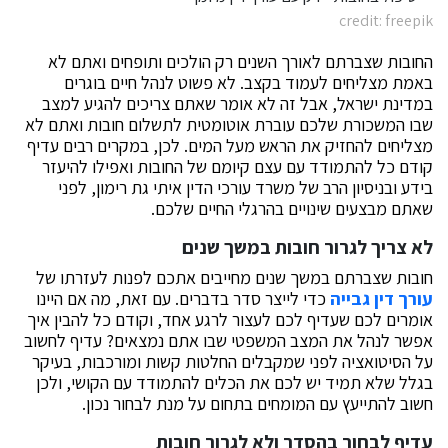
credit: freepik
החובות שצברתם לאורך השנים רק הולכים ותופחים ואתם לא
באמת מצליחים לעמוד בקצב. לא פשוט לנהל חיים בוגרים
במדינת ישראל, אבל זה לא אומר שאתם צריכים להגיע למצב
שבו המשכורת שלכם עוברת אוטומטית לתשלום חובות ואתם לא
מצליחים להחזיק את הראש מעל המים. לכן, במקרים רבים עדיף
קודם כל להתמודד עם עצם קיומם של החובות ואפילו להיעזר
בידע ובניסיון הרב של משרד עורכי הדין איתי גת רימון, לפני
שאתם מבצעים שינויים בהרגלי החיים שלכם.
לא צריך לגרור חובות במשך שנים
חובות שצברתם במשך שנים מחייבים אתכם לפנות לעזרתו של
עורך דין גבייה
כדי לייצר סדר בדברים. עם זאת, מה אם היינו
אומרים לכם שעדיף לכם לעצור לרגע אחד, וקודם כל להבין איך
אפשר לנהל את המצב המשפטי שבו אתם נמצאים? עדיף לחשוב
על הסיטואציה לפני שמקבלים החלטות קשות ומורכבות, בעיקר
בגלל שלא תמיד יש לכם את הכלים להתמודד עם הקושי, ולכן
חשוב להתייעץ עם המומחים בתחום על מנת לבחור נכון.
עדיף לבחור בהסדר ולא לגרור חובות