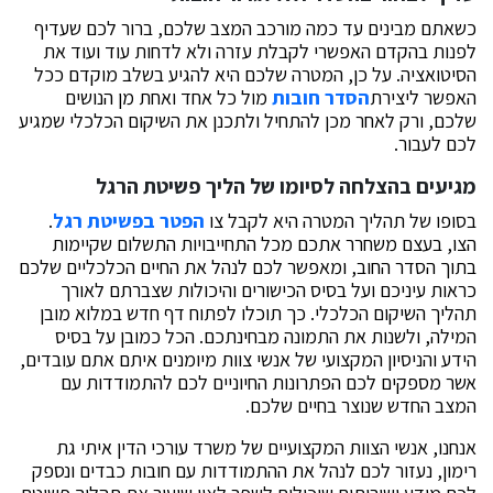
כשאתם מבינים עד כמה מורכב המצב שלכם, ברור לכם שעדיף
לפנות בהקדם האפשרי לקבלת עזרה ולא לדחות עוד ועוד את
הסיטואציה. על כן, המטרה שלכם היא להגיע בשלב מוקדם ככל
האפשר ליצירת
הסדר חובות
מול כל אחד ואחת מן הנושים
שלכם, ורק לאחר מכן להתחיל ולתכנן את השיקום הכלכלי שמגיע
לכם לעבור.
מגיעים בהצלחה לסיומו של הליך פשיטת הרגל
בסופו של תהליך המטרה היא לקבל צו
הפטר בפשיטת רגל
.
הצו, בעצם משחרר אתכם מכל התחייבויות התשלום שקיימות
בתוך הסדר החוב, ומאפשר לכם לנהל את החיים הכלכליים שלכם
כראות עיניכם ועל בסיס הכישורים והיכולות שצברתם לאורך
תהליך השיקום הכלכלי. כך תוכלו לפתוח דף חדש במלוא מובן
המילה, ולשנות את התמונה מבחינתכם. הכל כמובן על בסיס
הידע והניסיון המקצועי של אנשי צוות מיומנים איתם אתם עובדים,
אשר מספקים לכם הפתרונות החיוניים לכם להתמודדות עם
המצב החדש שנוצר בחיים שלכם.
אנחנו, אנשי הצוות המקצועיים של משרד עורכי הדין איתי גת
רימון, נעזור לכם לנהל את ההתמודדות עם חובות כבדים ונספק