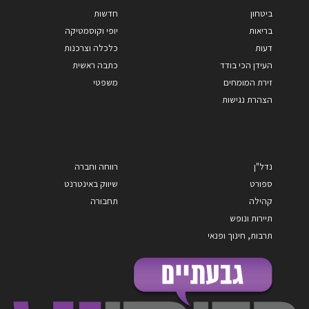
ביטחון
חדשות
בריאות
יופי וקוסמטיקה
דעות
כלכלה וצרכנות
העידן הכי בודד
כתבה ראשית
זירת המומחים
משפטי
הצהרת נגישות
נדל"ן
רווחה וחברה
ספורט
שיווק באינטרנט
קהילה
תחבורה
תיירות ונופש
תרבות, חינוך ופנאי