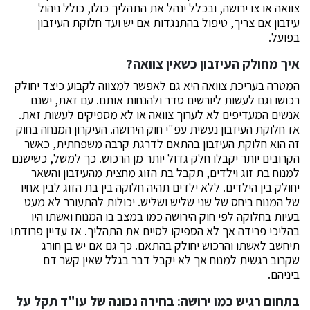
צוואה או צו ירושה, ובכלל ינהל את התהליך כולו, כולל ניהול
עיזבון אם צריך, טיפול בהתנגדות אם יש ועד חלוקת העיזבון
בפועל.
איך מחולק העיזבון כשאין צוואה?
המטרה בעריכת צוואה היא גם לאפשר למצווה לקבוע כיצד יחולק
רכושו וגם לעשות ליורשים סדר ולהנחות אותם. עם זאת, ישנם
אנשים המעדיפים לא לערוך צוואה או לא מספיקים לעשות זאת.
אז חלוקת העיזבון נעשית עפ"י חוק הירושה. העיקרון המנחה בחוק
זה הוא חלוקת העיזבון בהתאם לדרגת קרבה משפחתית, כאשר
הקרובים יותר יקבלו חלק גדול יותר מן הרכוש. כך למשל, כשישנם
למנוח בת זוג וילדים, תקבל בת הזוג מחצית מהעיזבון והשאר
יחולק בין הילדים. ללא ילדים תהיה חלוקה בין בת הזוג לבין אחיו
של המנוח ביחס של שני שליש ושליש. יכולות להתעורר לא מעט
בעיות בחלוקה לפי חוק הירושה כמו במצב בו המנוח ואשתו היו
בהליכי פרידה אך לא הספיקו לסיים את התהליך. אז עדיין פרודתו
תיחשב לאשתו והרכוש יחולק בהתאם. כך גם אם יש בן חורג
שקרוב רגשית למנוח אך לא יקבל דבר בגלל שאין קשר דם
ביניהם.
בתחום רגיש כמו ירושה: בחירה נכונה של עו"ד תקל על