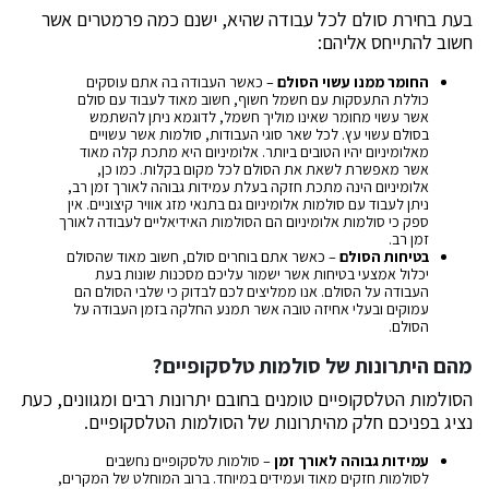
בעת בחירת סולם לכל עבודה שהיא, ישנם כמה פרמטרים אשר
חשוב להתייחס אליהם:
החומר ממנו עשוי הסולם
– כאשר העבודה בה אתם עוסקים
כוללת התעסקות עם חשמל חשוף, חשוב מאוד לעבוד עם סולם
אשר עשוי מחומר שאינו מוליך חשמל, לדוגמא ניתן להשתמש
בסולם עשוי עץ. לכל שאר סוגי העבודות, סולמות אשר עשויים
מאלומיניום יהיו הטובים ביותר. אלומיניום היא מתכת קלה מאוד
אשר מאפשרת לשאת את הסולם לכל מקום בקלות. כמו כן,
אלומיניום הינה מתכת חזקה בעלת עמידות גבוהה לאורך זמן רב,
ניתן לעבוד עם סולמות אלומיניום גם בתנאי מזג אוויר קיצוניים. אין
ספק כי סולמות אלומיניום הם הסולמות האידיאליים לעבודה לאורך
זמן רב.
בטיחות הסולם
– כאשר אתם בוחרים סולם, חשוב מאוד שהסולם
יכלול אמצעי בטיחות אשר ישמור עליכם מסכנות שונות בעת
העבודה על הסולם. אנו ממליצים לכם לבדוק כי שלבי הסולם הם
עמוקים ובעלי אחיזה טובה אשר תמנע החלקה בזמן העבודה על
הסולם.
מהם היתרונות של סולמות טלסקופיים?
הסולמות הטלסקופיים טומנים בחובם יתרונות רבים ומגוונים, כעת
נציג בפניכם חלק מהיתרונות של הסולמות הטלסקופיים.
עמידות גבוהה לאורך זמן
– סולמות טלסקופיים נחשבים
לסולמות חזקים מאוד ועמידים במיוחד. ברוב המוחלט של המקרים,