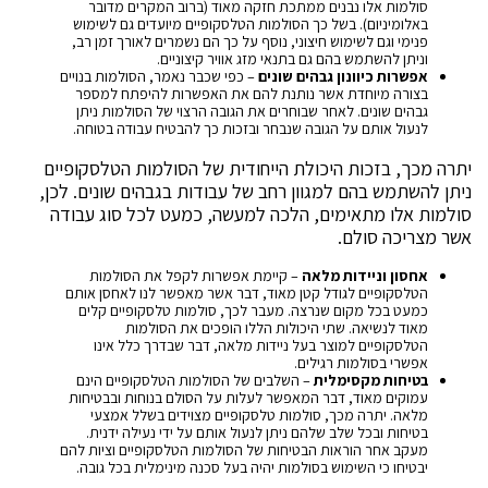
סולמות אלו נבנים ממתכת חזקה מאוד (ברוב המקרים מדובר
באלומיניום). בשל כך הסולמות הטלסקופיים מיועדים גם לשימוש
פנימי וגם לשימוש חיצוני, נוסף על כך הם נשמרים לאורך זמן רב,
וניתן להשתמש בהם גם בתנאי מזג אוויר קיצוניים.
אפשרות כיוונון גבהים שונים
– כפי שכבר נאמר, הסולמות בנויים
בצורה מיוחדת אשר נותנת להם את האפשרות להיפתח למספר
גבהים שונים. לאחר שבוחרים את הגובה הרצוי של הסולמות ניתן
לנעול אותם על הגובה שנבחר ובזכות כך להבטיח עבודה בטוחה.
יתרה מכך, בזכות היכולת הייחודית של הסולמות הטלסקופיים
ניתן להשתמש בהם למגוון רחב של עבודות בגבהים שונים. לכן,
סולמות אלו מתאימים, הלכה למעשה, כמעט לכל סוג עבודה
אשר מצריכה סולם.
אחסון וניידות מלאה
– קיימת אפשרות לקפל את הסולמות
הטלסקופיים לגודל קטן מאוד, דבר אשר מאפשר לנו לאחסן אותם
כמעט בכל מקום שנרצה. מעבר לכך, סולמות טלסקופיים קלים
מאוד לנשיאה. שתי היכולות הללו הופכים את הסולמות
הטלסקופיים למוצר בעל ניידות מלאה, דבר שבדרך כלל אינו
אפשרי בסולמות רגילים.
בטיחות מקסימלית
– השלבים של הסולמות הטלסקופיים הינם
עמוקים מאוד, דבר המאפשר לעלות על הסולם בנוחות ובבטיחות
מלאה. יתרה מכך, סולמות טלסקופיים מצוידים בשלל אמצעי
בטיחות ובכל שלב שלהם ניתן לנעול אותם על ידי נעילה ידנית.
מעקב אחר הוראות הבטיחות של הסולמות הטלסקופיים וציות להם
יבטיחו כי השימוש בסולמות יהיה בעל סכנה מינימלית בכל גובה.