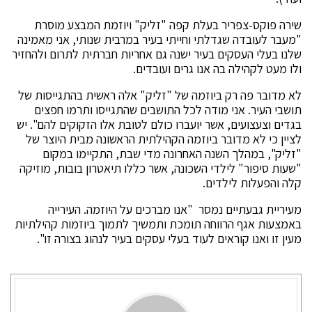
שירה פוקס-צפריר בעלת קפה "זליק" ויוזמת המבצע מוסרת
"מעבר לעובדה שגדלתי וחייתי בעיר במרבית שנותי, אני מאמינה
שלנו בעלי העסקים בעיר ישנה גם אחריות חברתית לתרום ולהחזיר
ולו מעט לקהילה בה אנו גרים ועובדים.
לא מדובר פה רק ביוזמה של "זליק" אלה ראשית בהתגייסות של
תושבי העיר. אני מודה לכל התושבים שהתגייסו ותרמו חפצים
בגדים וצעצועים, אשר יועברו כולם לטובת אלו הזקוקים להם". יש
לציין כי לא מדובר ביוזמה הקהילתית הראשונה מבית היוצר של
"זליק", במהלך השנה האחרונה מדי שבת, התקיימו במקום
"שעות סיפור" לילדי השכונה, אשר כללו תיאטרון בובות, מוזיקה
קלה והפעלות לילדים.
מעיריית גבעתיים נמסר "אנו מברכים על היוזמה. העירייה
באמצעות אגף הרווחה תומכת ותמשיך לתמוך ביוזמות קהילתיות
מעין זו ואנו קוראים לעוד בעלי עסקים בעיר לנהוג בצורה זו".