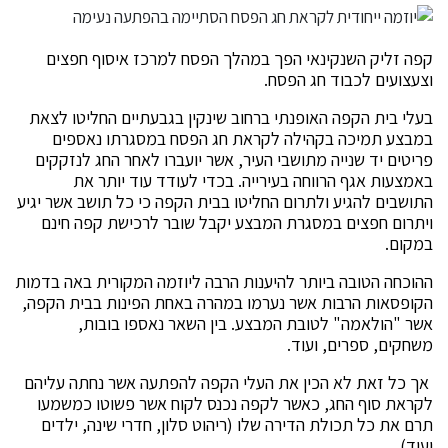
קפה זליק השנקינאי הפך במהלך הפסח למרכז איסוף חפצים
וצעצועים לכבוד חג הפסח.
בעלי בית הקפה האופנתי ברחוב שינקין בגבעתיים החליטו לצאת
במבצע תמיכה בקהילה לקראת חג הפסח במסגרתו נאספים
פריטים יד שנייה מתושבי העיר, אשר יועברו לאחר החג לנזקקים
באמצעות אגף הרווחה בעירייה. בכדי לעודד עוד יותר את
התושבים להגיע ולתרום החליטו בבית הקפה כי כל תושב אשר יגיע
ויתרום חפצים במסגרת המבצע יקבל שובר לרכישת קפה חינם
במקום.
ההוכחה הטובה ביותר להיענות הרבה ליוזמה המקורית באה בדמות
הקופסאות הרבות אשר נערמו במהרה באחת הפינות בבית הקפה,
אשר "הולאמה" לטובת המבצע. בין השאר נאספו בובות,
משחקים, ספרים, ועוד.
אך כל זאת לא הכין את העלי הקפה להפתעה אשר נחתה עליהם
לקראת סוף החג, כאשר לקפה נכנס לקוח אשר פשוטו כמשמעו
תרם את כל תכולת הדירה שלו (ריהוט סלון, חדרי שינה, ילדים
ועוד).