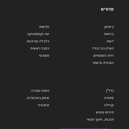
מדורים
ביטחון
חדשות
בריאות
יופי וקוסמטיקה
דעות
כלכלה וצרכנות
העידן הכי בודד
כתבה ראשית
זירת המומחים
משפטי
הצהרת נגישות
נדל"ן
רווחה וחברה
ספורט
שיווק באינטרנט
קהילה
תחבורה
תיירות ונופש
תרבות, חינוך ופנאי