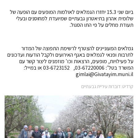
ביום שני 15.3 יחזרו הגמלאים לאולמות המופעים עם הופעה של
שלומית אהרון בתיאטרון גבעתיים שמיועדת למחוסנים ובעלי
תעודת מחלים על פי התו הסגול.
גמלאים המעוניינים להצטרף לרשימת התפוצה של המדור
לתרבות ופנאי לגמלאים באגף האירועים ולקבל הודעות ועדכונים
על פעילויות, מופעים, הרצאות וכו' מוזמנים ליצור קשר עם
המשרד בטל': 03-67220006, 03-6723152 או במייל:
gimlai@Givatayim.muni.il
קרדיט: דוברות עיריית גבעתיים