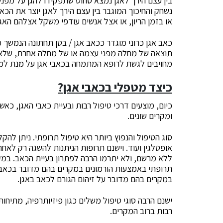
בין עצם הירך לאגן נמצא סחוס שתפקידו להגן על מפני
נשחק והחיכוך המוגבר בין עצם הירך לאגן יוצר את הכא
או בזמן הריון, או אצל אנשים עודפי משקל אצלהם האגן
כאב אגן כרוני מוגדר ככאב אגן / בטן תחתונה הנמשך מעל ל- 6 חודשים 
תוצאה של מחלה מפני עצמה או של מחלה אחרת, שלא ב
מחויבים לגשת לרופא המתמחה בכאבי אגן על מנת למצו
כיצד מטפלי בכאבי אגן?
כיום, מוצעים דרכי טיפול רבות ובעיית כאבי האגן, כ
ומקרים שונים.
סוג הטיפול והנפוץ ביותר היא טיפול תרופתי. ניתן לה
אופטלגין ועוד. וישנם תרופות הניתנות להשגה רק לא
ללא מרשם, ולא יתרמו הרבה לפתרון בעיית הכאב. במק
תרופתי באמצעות הורמונים במקרים בהם מדובר בכאב מש
במקרים בהם מדובר על זיהום הגורם לכאב באגן.
ישנם הרבה סוגי טיפול משלים כגון פיזיותרפיה, מתיחות, 
רבות ברוב המקרים.