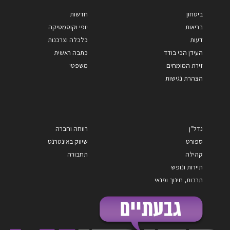
ביטחון
חדשות
בריאות
יופי וקוסמטיקה
דעות
כלכלה וצרכנות
העידן הכי בודד
כתבה ראשית
זירת המומחים
משפטי
הצהרת נגישות
נדל"ן
רווחה וחברה
ספורט
שיווק באינטרנט
קהילה
תחבורה
תיירות ונופש
תרבות, חינוך ופנאי