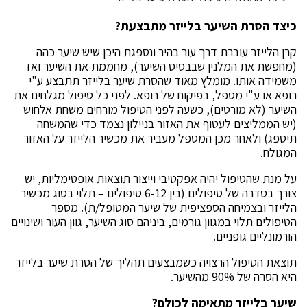
כיצד הסרת השיער בלייזר מתבצעת?
קרן הלייזר עוברת דרך עור בהיר ונספגת היכן שיש שיער כהה
(מחפשת את המלנין שבבסיס השיער), מחממת את השיער ואז
משמידה אותו. מומלץ מאוד שהסרת שיער בלייזר תתבצע ע"י
רופא או ע"י מטפל, בפיקוח של רופא. לפני כל טיפול מגלחים את
השיער (לא מורטים), כשעה לפני הטיפול מורחים משחת אלחוש
(יש הממליצים לעטוף את האזור בניילון נצמד כדי שהמשחה
תיספג) ולאחר מכן המטפל מעביר את מכשיר הלייזר על האזור
המגולח.
על מנת שהטיפול יהיה אפקטיבי וייצור תוצאות אופטימליות, יש
צורך בסדרה של טיפולים (בין 6-12 טיפולים – תלוי בסוג מכשיר
הלייזר ובצמיחה הספציפית של שיער המטופל/ת). מספר
הטיפולים תלוי במגוון גורמים, ביניהם סוג השיער, גוון העור ושינויים
הורמונליים גופניים.
תוצאת הטיפול הרצויה כשמבצעים תהליך של הסרת שיער בלייזר
היא הסרה של 90% מהשיער.
שיער בלייזר מתאימה לכולם?