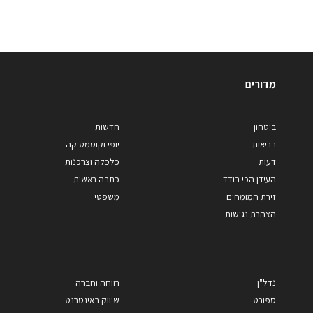
מדורים
ביטחון
חדשות
בריאות
יופי וקוסמטיקה
דעות
כלכלה וצרכנות
העידן הכי בודד
כתבה ראשית
זירת המומחים
משפטי
הצהרת נגישות
נדל"ן
רווחה וחברה
ספורט
שיווק באינטרנט