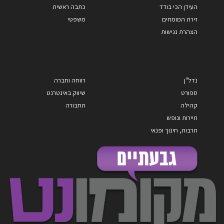
העידן הכי בודד
כתבה ראשית
זירת המומחים
משפטי
הצהרת נגישות
נדל"ן
רווחה וחברה
ספורט
שיווק באינטרנט
קהילה
תחבורה
תיירות ונופש
תרבות, חינוך ופנאי