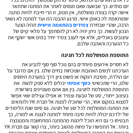
יום מחדש. כך שבשעה שאנו מנסים לאתר את המתנה שתתאר
אישה יקרה בצורה מושלמת, אין מנוס, זו הרי חייבת להיות מתנה
שמותאמת לה באופן אישי. מרגע ההבנה הזו ועד למתנה לא נשאר
הרבה, שהרי שבחירת
צמידים בהתאמה אישית
תהיה הצעד
הנכון לעשות. כך ניתן יהיה לא רק להסתמך על מלאי קיים של
עיצובים באנליים, אלא אף לעצב צמיד יחיד במינו אשר ישקף את
כל ההערכה והאהבה שלכם.
התוספת המושלמת לכל חגיגה
לא חסרים אירועים מיוחדים בהם נוכל סוף סוף להביע את
הערכתנו לנשים האהובות שנוכחות בחיים שלנו. בין אם מדובר על
יום הולדת, מסיבת רווקות או פשוט ציון דרך במערכת היחסים
שלנו, הרי שתכשיטי
כסף אמיתי
יכולים ללא ספק להוות את
התוספת המושלמת לחגיגה. בין אם אתם מעוניינים בשרשרת
בעיצוב ייחודי, סט של טבעת וצמיד או אפילו עגילים שאי אפשר
למצוא במקום אחר, הרי שתוכלו לפנות אל חברת YK ולהתאים
את המתנה המושלמת לכל סוג של חגיגה. גם סיום שנת הלימודים
של ילדכם יכולה להיות סיבה מיוחד למתנה לגננת או למורה, כך
תבטיחו כי גם היא תוכל ליהנות מהמתנה המתחשבת והמנצנצת
ביותר. אל תתפשרו על פחות מהטוב ביותר, צרו קשר עם חברת YK
והבטיחו את המתנה המושלמת לאישה המיוחדת שאתם אוהבים!