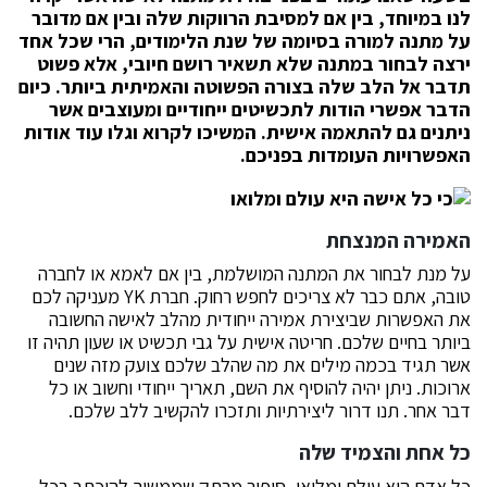
לנו במיוחד, בין אם למסיבת הרווקות שלה ובין אם מדובר
על מתנה למורה בסיומה של שנת הלימודים, הרי שכל אחד
ירצה לבחור במתנה שלא תשאיר רושם חיובי, אלא פשוט
תדבר אל הלב שלה בצורה הפשוטה והאמיתית ביותר. כיום
הדבר אפשרי הודות לתכשיטים ייחודיים ומעוצבים אשר
ניתנים גם להתאמה אישית. המשיכו לקרוא וגלו עוד אודות
האפשרויות העומדות בפניכם.
האמירה המנצחת
על מנת לבחור את המתנה המושלמת, בין אם לאמא או לחברה
טובה, אתם כבר לא צריכים לחפש רחוק. חברת YK מעניקה לכם
את האפשרות שביצירת אמירה ייחודית מהלב לאישה החשובה
ביותר בחיים שלכם. חריטה אישית על גבי תכשיט או שעון תהיה זו
אשר תגיד בכמה מילים את מה שהלב שלכם צועק מזה שנים
ארוכות. ניתן יהיה להוסיף את השם, תאריך ייחודי וחשוב או כל
דבר אחר. תנו דרור ליצירתיות ותזכרו להקשיב ללב שלכם.
כל אחת והצמיד שלה
כל אדם הוא עולם ומלואו, סיפור מרתק שממשיך להיכתב בכל