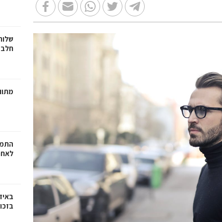
שלוח
חלב 
מתווכ
התמו
לאחר
באיז
בזכוי