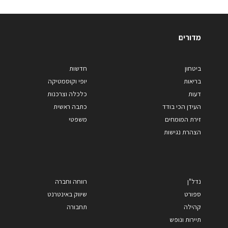
מדורים
ביטחון
חדשות
בריאות
יופי וקוסמטיקה
דעות
כלכלה וצרכנות
העידן הכי בודד
כתבה ראשית
זירת המומחים
משפטי
הצהרת נגישות
נדל"ן
רווחה וחברה
ספורט
שיווק באינטרנט
קהילה
תחבורה
תיירות ונופש