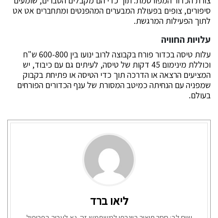
צורת הכדור המפורסמת. תוך כדי הם מקבלים הסברים, שומעים
סיפורים, צופים בפעולת המבערים המהפנטים ומתחברים אט אט
לתוך הפעילות המרגשת.
עלויות החוויה
עלות טיסה בכדור פורח בקבוצה לרוב ינועו בין 600-800 ש"ח
וכוללת מינימום 45 דקות של טיסה, לעיתים גם עם כיבוד, יש
המציעים הרצאה או הדרכה תוך כדי הטיסה או פתיחת בקבוק
שמפניה עם הנחיתה כמיטב המסורת של ענף הכדורים הפורחים
בעולם.
ליאו ברד
שים לב: חסר תיאור ביוגרפי למשתמש זה. נא לערוך בפרופיל