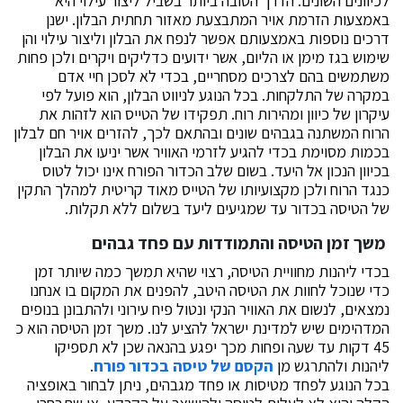
לכיוונים השונים. הדרך הטובה ביותר בשביל ליצור עילוי היא
באמצעות הזרמת אויר המתבצעת מאזור תחתית הבלון. ישנן
דרכים נוספות באמצעותם אפשר לנפח את הבלון וליצור עילוי והן
שימוש בגז מימן או הליום, אשר ידועים כדליקים ויקרים ולכן פחות
משתמשים בהם לצרכים מסחריים, בכדי לא לסכן חיי אדם
במקרה של התלקחות. בכל הנוגע לניווט הבלון, הוא פועל לפי
עיקרון של כיוון ומהירות רוח. תפקידו של הטייס הוא לזהות את
הרוח המשתנה בגבהים שונים ובהתאם לכך, להזרים אויר חם לבלון
בכמות מסוימת בכדי להגיע לזרמי האוויר אשר יניעו את הבלון
בכיוון הנכון אל היעד. בשום שלב הכדור הפורח אינו יכול לטוס
כנגד הרוח ולכן מקצועיותו של הטייס מאוד קריטית למהלך התקין
של הטיסה בכדור עד שמגיעים ליעד בשלום ללא תקלות.
משך זמן הטיסה והתמודדות עם פחד גבהים
בכדי ליהנות מחוויית הטיסה, רצוי שהיא תמשך כמה שיותר זמן
כדי שנוכל לחוות את הטיסה היטב, להפנים את המקום בו אנחנו
נמצאים, לנשום את האוויר הנקי ונטול פיח עירוני ולהתבונן בנופים
המדהימים שיש למדינת ישראל להציע לנו. משך זמן הטיסה הוא כ
45 דקות עד שעה ופחות מכך יפגע בהנאה שכן לא תספיקו
ליהנות ולהתרגש מן
הקסם של טיסה בכדור פורח
.
בכל הנוגע לפחד מטיסות או פחד מגבהים, ניתן לבחור באופציה