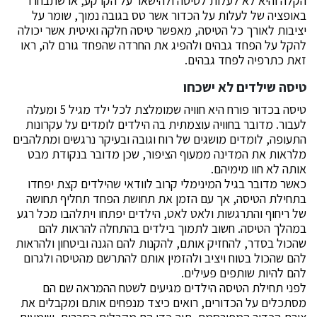
הקלה והיא לא לעלות לטיסה ולהישאר על הקרקע, או שתבחרו
באופציה של לעלות על הכדור אשר טס בגובה נמוך, שומר על
יציבות לאורך כל הטיסה, מאפשר טיסה חלקה ואיטית אשר יכולה
להקל על הפחד גבהים ולהפיג את החרדה שהפחד גורם לה, ראו
זאת כתרפיה לפחד גבהים.
טיסה שילדים לא ישכחו
טיסה בכדור פורח היא חוויה שמומלצת לכל ילד מגיל 5 ומעלה
לעבור. מדובר בחוויה עוצמתית בה הילדים לומדים על עקרונות
התעופה, לומדים מושגים של רוח וגובה ובעיקר נרגשים ומתלהבים
מלראות את המדינה ממעוף הציפור, שכן מדובר בנקודת מבט
אותה לא חוו מימיהם.
כאשר מדובר בגיל המינימלי קרוב לוודאי שהילדים קצת יפחדו
בתחילת הטיסה, אך עם הזמן את תחושת הפחד תחליף תחושה
של ריחוף והתרגשות ולאט לאט, הילדים יפתחו ויתלהבו מכל רגע
במהלך הטיסה. חשוב לתמוך בילדים בהתחלה להראות להם
שהכול בסדר, להחזיק אותם, להקנות להם הגנה וביטחון ולהראות
להם שהכול בטוח ויציב ולהזמין אותם להתרשם מהטיסה ולגרום
להם להיות שותפים פעילים.
לפני תחילת הטיסה הילדים מגיעים לשטח ההמראה שם הם
מסתכלים על הכדורים, רואים כיצד מנפחים אותם ומקבלים את