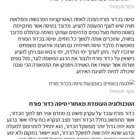
מקור freepik
טיסה בכדור פורח הפכה לאחת האטרקציות המרגשות והמלאות
חוויה שיש לענף התעופה להציע. מדובר בטיסה אשר מתקיימת
בשטח פתוח מעל נופים מדהימים ועותקי נשימה ובהחלט מדובר
בחוויה, שזוכרים אותה למשך כל החיים. טיסה בכדור הפורח
מאפשרת מלבד טיסה חווייתית גם חגיגת אירועים משמחים
שיזכרו לעד. ניתן לערוך ימי הולדת, ימי גיבוש וגם ניתן להציע
נישואין על כדור פורח ולנצור את הרגע המשמח לעד, מול נופים
ושדות אשר יעשירו את האווירה ויספקו את התפאורה הכי טובה
שיכולה להיות לחגיגת האירוע.
מקור freepik
הטכנולוגיה העומדת מאחורי טיסה כדור פורח
כדור פורח עובד על עקרון פשוט בו מוזרם אויר חם לתוך הכדור,
אשר מתפשט בחלל הכדור ויוצר מצב הנקרא כוח עילוי אשר ברגע
והוא יהיה גדול יותר ממשקל הכדור, הוא יתחיל להתרומם למעלה
וברגע שהוא יהיה שווה למשקל הכדור, הוא יישאר במקום ולא ינוע