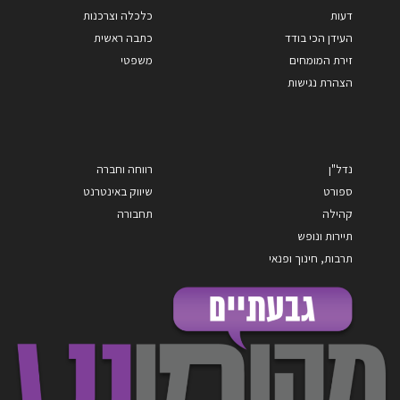
דעות
כלכלה וצרכנות
העידן הכי בודד
כתבה ראשית
זירת המומחים
משפטי
הצהרת נגישות
נדל"ן
רווחה וחברה
ספורט
שיווק באינטרנט
קהילה
תחבורה
תיירות ונופש
תרבות, חינוך ופנאי