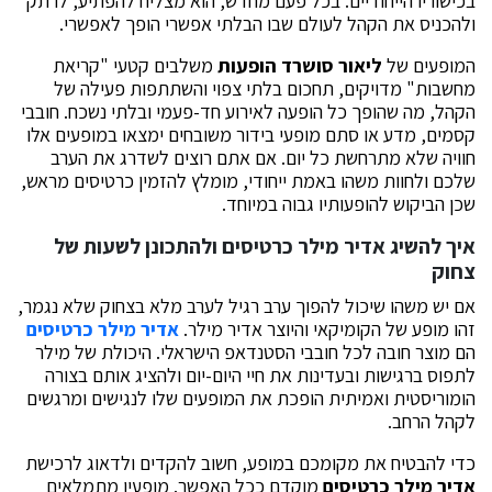
בכישוריו הייחודיים. בכל פעם מחדש, הוא מצליח להפתיע, לרתק
ולהכניס את הקהל לעולם שבו הבלתי אפשרי הופך לאפשרי.
המופעים של
ליאור סושרד הופעות
משלבים קטעי "קריאת
מחשבות" מדויקים, תחכום בלתי צפוי והשתתפות פעילה של
הקהל, מה שהופך כל הופעה לאירוע חד-פעמי ובלתי נשכח. חובבי
קסמים, מדע או סתם מופעי בידור משובחים ימצאו במופעים אלו
חוויה שלא מתרחשת כל יום. אם אתם רוצים לשדרג את הערב
שלכם ולחוות משהו באמת ייחודי, מומלץ להזמין כרטיסים מראש,
שכן הביקוש להופעותיו גבוה במיוחד.
איך להשיג אדיר מילר כרטיסים ולהתכונן לשעות של
צחוק
אם יש משהו שיכול להפוך ערב רגיל לערב מלא בצחוק שלא נגמר,
זהו מופע של הקומיקאי והיוצר אדיר מילר.
אדיר מילר כרטיסים
הם מוצר חובה לכל חובבי הסטנדאפ הישראלי. היכולת של מילר
לתפוס ברגישות ובעדינות את חיי היום-יום ולהציג אותם בצורה
הומוריסטית ואמיתית הופכת את המופעים שלו לנגישים ומרגשים
לקהל הרחב.
כדי להבטיח את מקומכם במופע, חשוב להקדים ולדאוג לרכישת
אדיר מילר כרטיסים
מוקדם ככל האפשר. מופעיו מתמלאים