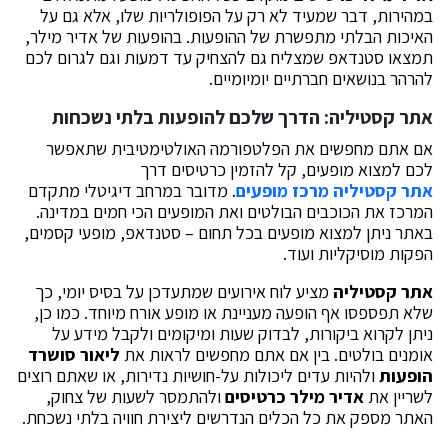
במהירות, דבר שמעיד לא רק על הפופולריות שלו, אלא גם על
האיכות הבלתי מתפשרת של ההופעות. בהופעות של אדיר מילר,
תמצאו סטנדאפ שמצליח גם להצחיק עד דמעות וגם לגרום לכם
להרהר בנושאים חברתיים יומיומיים.
אתר קסטיליה: הדרך שלכם להופעות בלתי נשכחות
אם אתם מחפשים את הפלטפורמה האולטימטיבית שתאפשר
לכם למצוא מופעים, קל להזמין כרטיסים דרך
אתר קסטיליה מרכז מופעים
. מדובר במרחב דיגיטלי מתקדם
המרכז את הכוכבים הבולטים ואת המופעים הכי חמים במדינה.
באתר ניתן למצוא מופעים בכל תחום – סטנדאפ, מופעי קסמים,
הפקות מוסיקליות ועוד.
אתר קסטיליה
מציע לוח אירועים שמתעדכן על בסיס יומי, כך
שלא תפספסו אף הופעה מעניינת או מופע אורח מיוחד. כמו כן,
ניתן לקרוא ביקורות, לבדוק שעות ומיקומים ולקבל מידע על
אומנים בולטים. בין אם אתם מחפשים לראות את
ליאור סושרד
הופעות
ולהיות עדים ליכולות על-חושיות נדירות, או שאתם רוצים
לשריין את
אדיר מילר כרטיסים
ולהתמסר לשעות של צחוק,
האתר מספק את כל הכלים הנדרשים ליצירת חוויה בלתי נשכחת.