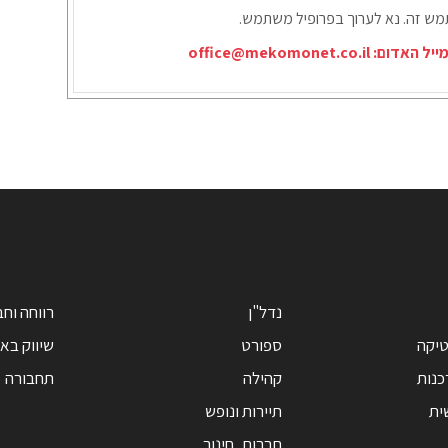
תמש זה. נא לערוך בפרופיל משתמש.
ייל האדום:
office@mekomonet.co.il
נדל"ן
רווחה וח
טיקה
ספורט
שיווק בא
כנות
קהילה
תחבורה
ית
תיירות ונופש
תרבות, חינוך