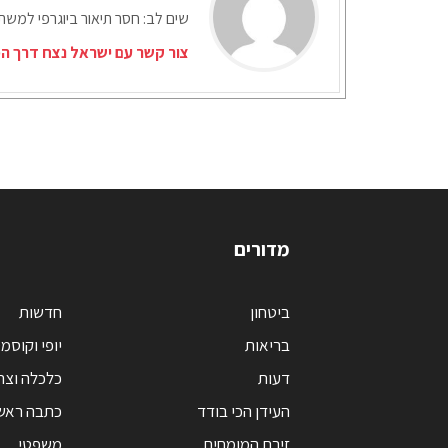
שים לב: חסר תיאור ביוגרפי למש
צור קשר עם ישראל נצח דרך המ
מדורים
ביטחון
חדשות
בריאות
יופי וקוסמ
דעות
כלכלה וצר
העידן הכי בודד
כתבה ראש
זירת המומחים
משפטי