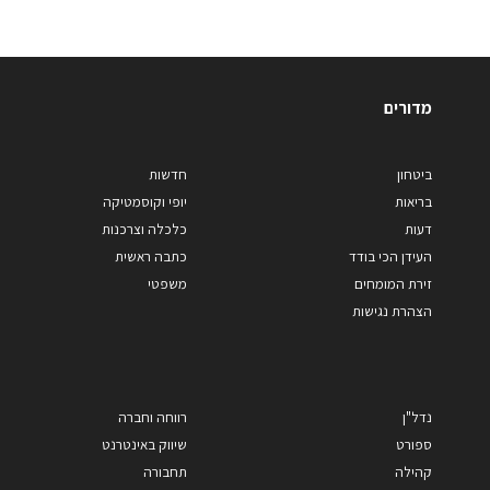
מדורים
ביטחון
חדשות
בריאות
יופי וקוסמטיקה
דעות
כלכלה וצרכנות
העידן הכי בודד
כתבה ראשית
זירת המומחים
משפטי
הצהרת נגישות
נדל"ן
רווחה וחברה
ספורט
שיווק באינטרנט
קהילה
תחבורה