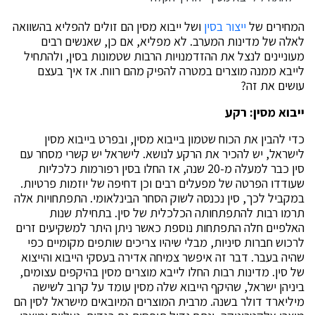
המחירים של
ייצור בסין
ושל ייבוא מסין הם זולים להפליא בהשוואה
לאלה של מדינות המערב. לא מפליא, אם כן, שאנשים רבים
מעוניינים לנצל את ההזדמנויות הרבות שטמונות בסין, ולהתחיל
לייבא ממנה מוצרים במטרה להפיק מהם רווח. אז איך בעצם
עושים את זה?
ייבוא מסין: רקע
כדי להבין את הכוח שטמון בייבוא מסין, ובפרט בייבוא מסין
לישראל, יש להכיר את הרקע לנושא. לישראל יש קשרי מסחר עם
סין כבר למעלה מ-20 שנה, אז החלו בסין רפורמות כלכליות
שעודדו הפרטה של מפעלים רבים וכן דחיפה של יוזמות פרטיות.
במקביל לכך, סין נכנסה לשוק הסחר הבינלאומי. התפתחויות אלה
תרמו רבות להתפתחותה הכלכלית של סין. בתחילת שנות
האלפיים חלה התפתחות נוספת כאשר ניתן היתר למשקיעים זרים
לרכוש חברות סיניות, מבלי שיהיו צריכים שותפים מקומיים כפי
שהיה בעבר. דבר זה איפשר צמיחה אדירה בעסקי הייבוא והייצוא
של סין. מדינות רבות החלו לייבא מוצרים מסין בהיקפים עצומים,
ביניהן ישראל, שהיקף הייבוא שלה מסין עומד על קרוב לשישה
מיליארד דולר בשנה. מרבית המוצרים המיובאים מישראל לסין הם