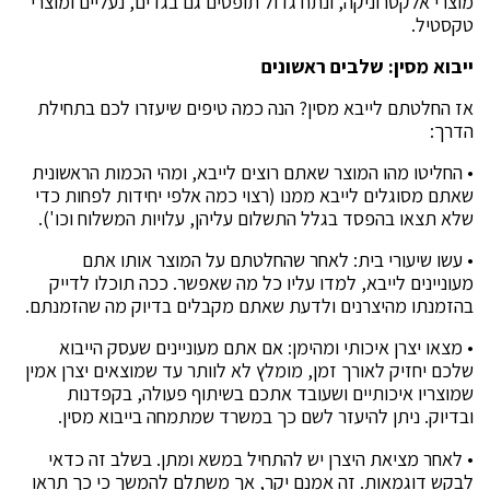
מוצרי אלקטרוניקה, ונתח גדול תופסים גם בגדים, נעליים ומוצרי
טקסטיל.
ייבוא מסין: שלבים ראשונים
אז החלטתם לייבא מסין? הנה כמה טיפים שיעזרו לכם בתחילת
הדרך:
• החליטו מהו המוצר שאתם רוצים לייבא, ומהי הכמות הראשונית
שאתם מסוגלים לייבא ממנו (רצוי כמה אלפי יחידות לפחות כדי
שלא תצאו בהפסד בגלל התשלום עליהן, עלויות המשלוח וכו').
• עשו שיעורי בית: לאחר שהחלטתם על המוצר אותו אתם
מעוניינים לייבא, למדו עליו כל מה שאפשר. ככה תוכלו לדייק
בהזמנתו מהיצרנים ולדעת שאתם מקבלים בדיוק מה שהזמנתם.
• מצאו יצרן איכותי ומהימן: אם אתם מעוניינים שעסק הייבוא
שלכם יחזיק לאורך זמן, מומלץ לא לוותר עד שמוצאים יצרן אמין
שמוצריו איכותיים ושעובד אתכם בשיתוף פעולה, בקפדנות
ובדיוק. ניתן להיעזר לשם כך במשרד שמתמחה בייבוא מסין.
• לאחר מציאת היצרן יש להתחיל במשא ומתן. בשלב זה כדאי
לבקש דוגמאות. זה אמנם יקר, אך משתלם להמשך כי כך תראו