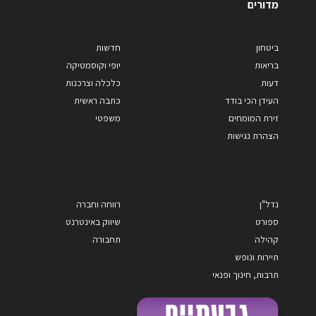
מדורים
ביטחון
חדשות
בריאות
יופי וקוסמטיקה
דעות
כלכלה וצרכנות
העידן הכי בודד
כתבה ראשית
זירת המומחים
משפטי
הצהרת נגישות
נדל"ן
רווחה וחברה
ספורט
שיווק באינטרנט
קהילה
תחבורה
תיירות ונופש
תרבות, חינוך ופנאי