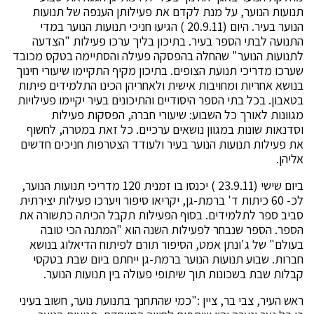
תנועות הנוער, על מנת לקדם את פעילותן הענפה של תנועות
הנוער בעיר. היום (20.9.11 ) הגיעו חניכי תנועות הנוער במדי
התנועה לבתי הספר בעיר. בתיכון בליך ערכו פעילות "הצדעה
לתנועות הנוער" שהחלה בהפסקה פעילה והסתיימה בטקס מכובד
שערכו מדריכי תנועת הצופים. בתיכון מקיף התקיימו שיעורי חינוך
בנושא אחריות ומחויבות אישית ולאחריהן הכינו התלמידים פיתות
בטאבון. בכל בתי הספר היסודיים והתיכונים בעיר יקיימו פעילויות
מגוונות לאורך כל השבוע: שיעורי חברה, הפסקות פעילות
וסדנאות שונות במגוון נושאים ערכיים. כל זאת במטרה, לחשוף
את פעילות תנועות הנוער בעיר ולעודד הצטרפות חניכים חדשים
אליהן.
ביום שישי (23.9.11 ) יכנסו בו זמנית 120 מדריכי תנועות הנוער,
לכ- 60 כיתות ד' ברמת-גן, יקריאו סיפור ויערכו פעילות יצירתית
סביב ספר לתלמידים. בסוף הפעילות תקבל הכיתה כתשורה את
הספר. הספר שנבחר לפעילות השנה הוא "המתנה הכי טובה
בעולם" של ג'ונתן אמט, הסיפור תורם לפיתוח הדיאלוג בנושא
חברות. שבוע תנועות הנוער ברמת-גן ייחתם ביום שבת בטקסי
קבלות שבת בשכונות תוך שיתופי פעולה בין תנועות הנוער.
ראש העיר, צבי בר, ציין :"כמי שהתחנך בתנועת נוער, חשוב בעיני