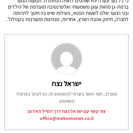
כי כל נער ונערה יהיו שותפים לחוויה המיוחדת. תנועות הנוער
ברמת-גן מהוות עוגן משמעותי ואלטרנטיבה מועדפת של הילדים
ובני הנוער שלנו לשעות הפנאי, פעילות שיש בה חינוך לתרומה
לחברה, חיזוק אהבת הארץ, אחריות, מנהיגות ומעורבות בקהילה".
ישראל נצח
שים לב: חסר תיאור ביוגרפי למשתמש זה. נא לערוך בפרופיל
משתמש.
צור קשר עם ישראל נצח דרך המייל האדום:
office@mekomonet.co.il