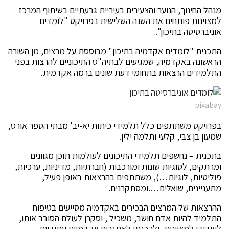
מנהל החינוך, הנוער והצעירים בעיריית גבעתיים בשיתוף המרכז
למצוינות פותחים את השנה השלישית בפרויקט "לומדים
אוניברסיטה בתיכון".
התכנית "לומדים אקדמיה בתיכון" מבוססת על מרצים, מן השורה
הראשונה באקדמיה, שמגיעים לבתיה"ס התיכוניים להרצות בפני
התלמידים הרצאות בתחומי דעת שונים ברמה אקדמית.
pixabay
בפרויקט משתתפים כלל תלמידי כיתות יא-יב' מבתי הספר אורט,
שמעון בן צבי, קלעי ותלמה ילין.
בתכנית – נחשפים תלמידי התיכונים לעולמות תוכן מגוונים
ומרתקים, לסוגיות שונות ומורכבות (חברתיות, מדיניות, ערכיות,
פוליטיות, לוגיות…), משתתפים בהרצאות באופן פעיל,
מתעניינים, שואלים….ומסתקרנים.
ההרצאות של המרצים הבכירים באקדמיה מסייעים בטיפוח
התלמיד להיות אדם חושב, משכיל , וסקרן לעולם הסובב אותו,
לעידודו למצוינות, ולהכנתו לאתגרים אקדמיים עתידיים.