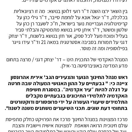
בין השאר ירצו השנה ד"ר רועי זלוטן בנושא: מה זו רציונאליות
בכלכלה, ד"ר יגאל אונא על לוחמת סייבר, ד"ר גילי כהן על
קרימינולוגיה ועבריינות נוער בישראל, ח"כ לשעבר רן כהן על
שלטון ומשטר, ד"ר איתן סייג בנושא מתמטיקה והבלתי סביר
בעליל ומוכח מעל לכל ספק, אור חזן בנושא בלשנות, ד"ר יצחק
דגני על תמורות בסביבה אסטרטגית במאה 21 וד"ר עידו גייגר
בפילוסופיה ומה זה מוסר.
המנהל האקדמי של התכנית הינו – דר' יצחק דגני / מרצה בתחום
מדע המדינה באוניברסיטה בר-אילן.
ראש מנהל החינוך הנוער והצעירים הגב' אירית אהרונסון
ציינה כי: "
גבעתיים על ההון האנושי המעולה שבה חרטה
על דגלה להיות ״עיר אקדמיה״. במסגרת חשיפת
האקדמיה לתלמידי התיכונים בגבעתיים מקבלים
התלמידים שיעורי העשרה על ידי פרופסורים ודוקטורטים
בתחומי דעת שונים. תכני השיעורים משתנים משנה לשנה".
מרכז המצוינות במנהל החינוך מרכז את הפרויקט כחלק מתפיסת
עולם חינוכית הרואה ושואפת למצוינות אישית ויישובית והצבת
יעד של הרחבת עולם הידע והעניין של התלמידים בעיר בהיבטים