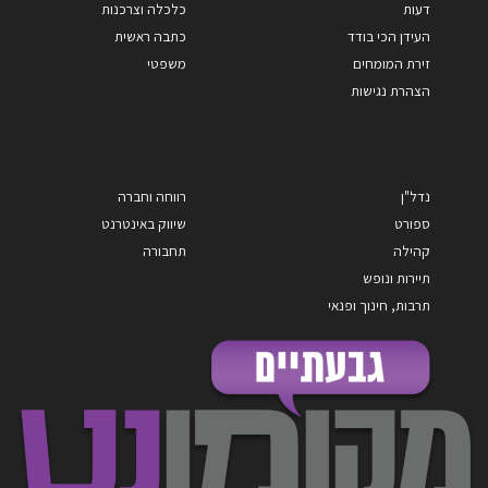
דעות
כלכלה וצרכנות
העידן הכי בודד
כתבה ראשית
זירת המומחים
משפטי
הצהרת נגישות
נדל"ן
רווחה וחברה
ספורט
שיווק באינטרנט
קהילה
תחבורה
תיירות ונופש
תרבות, חינוך ופנאי