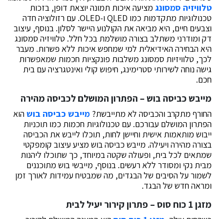
טלוויזיה סמסונג
מציעה איכות תמונה יוצאת דופן, בזכות
טכנולוגיות מתקדמות כמו QLED ו-OLED. עם רזולוציה חדה
וצבעים חיים, היא מביאה את הקולנוע היישר לסלון. בנוסף, עיצוב
דק ומודרני משתלב בצורה מושלמת בכל חלל. טלוויזיה סמסונג
היא הבחירה האידיאלית למי שמחפש איכות ללא פשרות. מעבר
לכך, טלוויזיות סמסונג משלבות פונקציות חכמות שמאפשרות
גישה נוחה לשירותי סטרימינג, חיפוש קולי ואינטגרציה עם בית
חכם.
מייבש כביסה בוש – הפתרון המושלם לכביסה מהירה
החורף מתקרב והכביסה לא מתייבשת?
מייבש כביסה בוש
הוא
הפתרון המושלם עבורכם. עם טכנולוגיות חכמות כמו תוכניות
ייבוש מותאמות אישית וחיישן לחות, תוכלו לייבש את הכביסה
בצורה מהירה ויעילה. מייבש כביסה בוש מציע עיצוב קומפקטי
שמתאים לכל בית, ופעולה שקטה במיוחד, כך שתוכלו ליהנות
מבית נקי ומסודר ללא רעשים. בנוסף, מייבשי בוש מתוכננים
לשמור על הסיבים של הבגדים, מה שמבטיח עמידות לאורך זמן
ומראה חדש של הבגד.
מזגן 1 כוח סוס – פתרון קירור יעיל לבית