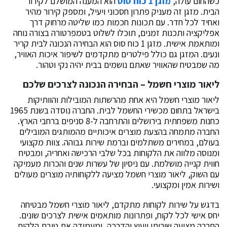
כשהחום עולה,
מזגן 1 כוח סוס
הוא המענה המושלם לקירור
הבית. מזגן זה מעניק פתרון חסכוני ויעיל, ומספק קירור מהיר
ואחיד לכל חדר. עם תכונות חכמות כמו שליטה מרחוק דרך
אפליקציה ותכנות זמנים, תוכלו לשלוט בטמפרטורה בצורה נוחה
ומותאמת אישית. מזגן 1 כוח סוס הוא הבחירה הנכונה לבית קריר
ונעים. המזגן גם כולל פילטרים מתקדמים לשיפור איכות האוויר,
מה שמבטיח שהאוויר שאתם נושמים בבית יהיה נקי וטהור.
ליאור מוצרי חשמל – הבחירה הנכונה לצרכים שלכם
ליאור מוצרי חשמל היא אחת מהרשתות המובילות והוותיקות
בישראל בתחום מכשירי החשמל לבית. החברה נוסדה בשנת 1965
כחנות משפחתית בירושלים והתרחבה ל-8 סניפים ברחבי הארץ.
החברה מתמחה בהצעת מוצרים איכותיים מהמותגים המובילים
בעולם, במחירים משתלמים וברמת שירות גבוהה. צוות מקצועי
ומנוסה מלווה את הלקוחות בכל שלבי הרכישה ואחריה, ומבטיח
חווית קנייה מושלמת. עם ניסיון של עשרות שנים והכרות מעמיקה
עם השוק, ליאור מוצרי חשמל מציעה ללקוחותיה מוצרים מעולים
ושירות אמין ומקצועי.
בדגש על שירות לקוחות מתקדם, ליאור מוצרי חשמל מבטיחה
יחס אישי לכל לקוח, ופתרונות מותאמים אישית לצרכים שונים.
החברה מציעה שירותי ייעוץ והדרכה, ומעמידה את טובת הלקוח