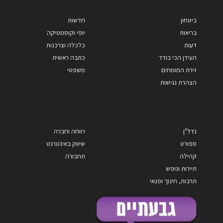
ביטחון
חדשות
בריאות
יופי וקוסמטיקה
דעות
כלכלה וצרכנות
העידן הכי בודד
כתבה ראשית
זירת המומחים
משפטי
הצהרת נגישות
נדל"ן
רווחה וחברה
ספורט
שיווק באינטרנט
קהילה
תחבורה
תיירות ונופש
תרבות, חינוך ופנאי