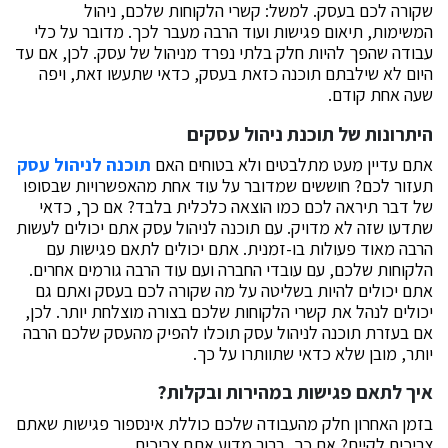
שקורה לכם בעסק. למשל: קשרי הלקוחות שלכם, ניהול
המשימות, תיאום פגישות ועוד הרבה מעבר לכך. מדובר על כלי
עבודה שהפך להיות חלק בלתי נפרד מניהול של עסק. לכן, אם עד
היום לא שילבתם תוכנה כזאת בעסק, כדאי שתעשו זאת, ויפה
שעה אחת קודם.
היתרונות של תוכנת ניהול עסקים
אתם עדיין מעט מתלבטים ולא בטוחים האם
תוכנה לניהול עסק
תעזור לכם? חוששים שמדובר על עוד אחת מהאפשרויות שבסופו
של דבר תיראה לכם כמו הוצאה כלכלית בלבד? אם כך, כדאי
שתדעו שזה לא מדויק. עם תוכנה לניהול עסק אתם יכולים לעשות
הרבה מאוד פעולות בו-זמנית. אתם יכולים לתאם פגישות עם
הלקוחות שלכם, עם עובדי החברה ועם עוד הרבה גורמים אחרים.
אתם יכולים להיות בשליטה על מה שקורה לכם בעסק ואתם גם
יכולים לנהל את קשרי הלקוחות שלכם בצורה מוצלחת יותר. לכן,
אם בעזרת תוכנה לניהול עסק תוכלו להפיק מהעסק שלכם הרבה
יותר, מובן שלא כדאי שתוותרו על כך.
איך לתאם פגישות במהירות ובקלות?
בזמן האחרון חלק מהעבודה שלכם כוללת אינספור פגישות שאתם
צריכים לקיים? אם כך, ברור מדוע אתם צריכים