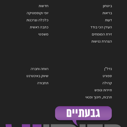
ביטחון
חדשות
בריאות
יופי וקוסמטיקה
דעות
כלכלה וצרכנות
העידן הכי בודד
כתבה ראשית
זירת המומחים
משפטי
הצהרת נגישות
נדל"ן
רווחה וחברה
ספורט
שיווק באינטרנט
קהילה
תחבורה
תיירות ונופש
תרבות, חינוך ופנאי