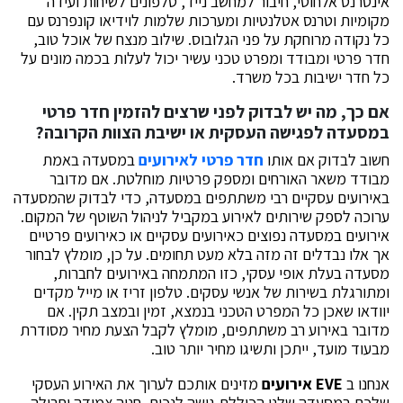
אינטרנט אלחוטי, חיבור למחשב נייד, טלפונים לשיחות ועידה
מקומיות וטרנס אטלנטיות ומערכות שלמות לוידיאו קונפרנס עם
כל נקודה מרוחקת על פני הגלובוס. שילוב מנצח של אוכל טוב,
חדר פרטי ומבודד ומפרט טכני עשיר יכול לעלות בכמה מונים על
כל חדר ישיבות בכל משרד.
אם כך, מה יש לבדוק לפני שרצים להזמין חדר פרטי
במסעדה לפגישה העסקית או ישיבת הצוות הקרובה?
חשוב לבדוק אם אותו
חדר פרטי לאירועים
במסעדה באמת
מבודד משאר האורחים ומספק פרטיות מוחלטת. אם מדובר
באירועים עסקיים רבי משתתפים במסעדה, כדי לבדוק שהמסעדה
ערוכה לספק שירותים לאירוע במקביל לניהול השוטף של המקום.
אירועים במסעדה נפוצים כאירועים עסקיים או כאירועים פרטיים
אך אלו נבדלים זה מזה בלא מעט תחומים. על כן, מומלץ לבחור
מסעדה בעלת אופי עסקי, כזו המתמחה באירועים לחברות,
ומתורגלת בשירות של אנשי עסקים. טלפון זריז או מייל מקדים
יוודאו שאכן כל המפרט הטכני בנמצא, זמין ובמצב תקין. אם
מדובר באירוע רב משתתפים, מומלץ לקבל הצעת מחיר מסודרת
מבעוד מועד, ייתכן ותשיגו מחיר יותר טוב.
אנחנו ב
EVE אירועים
מזינים אותכם לערוך את האירוע העסקי
שלכם במסעדה שלנו הכוללת גישה לנכים, חניה צמודה וחבילה