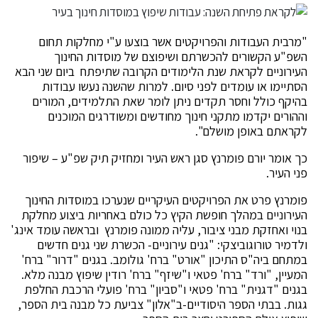
"מרבית העבודות והפרויקטים אשר בוצעו ע"י מחלקות תחום
השפ"ע הקשורים להכשרתם ושיפוצם של מוסדות החינוך
העירוניים לקראת שנת הלימודים הקרובה שתיפתח ביום שני הבא
הסתיימו או עומדים לפני סיום. למרות שהשנה נעשו עבודות
בהיקף כולל וחסר תקדים ניתן לומר שאת התלמידים, המורים
וההורים יקדמו מתקני חינוך מחודשים ומשודרגים המוכנים
לקראתם באופן מושלם".
כך אומר יורם פומרנץ סגן ראש העיר ומחזיק תיק שפ"ע – שיפור
פני העיר.
פומרנץ פרט את הפרויקטים העיקריים שנערכו במוסדות החינוך
העירוניים במהלך חופשת הקיץ כל כולם באחריות ביצוע מחלקת
בנוי ואחזקת מבני ציבור, עליה ממונה פומרנץ ובראשה עומד אינג'
ולדמיר טורוגוביצקי: "גנים עירוניים- הכשרת שני גנים חדשים
במתחם ביה"ס התיכון "אורט" ברח' גולומב. בגנים "דרור" ברח'
המעיין, "ורד" ברח' פטאי ו"שיזף" ברח' רודין שיפוץ מבנה מלא.
בגנים "דגנית" ברח' פטאי ו"סביון" ברח' פועלי הרכבת החלפת
גגות. בבתי הספר היסודיים-ב"אלון" צביעת כל מבנה בית הספר,