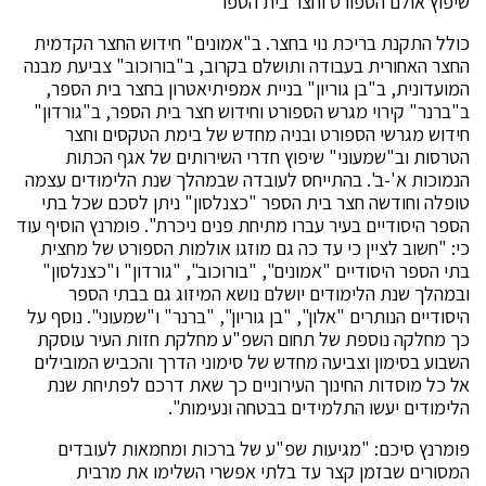
שיפוץ אולם הספורט וחצר בית הספר
כולל התקנת בריכת נוי בחצר. ב"אמונים" חידוש החצר הקדמית
החצר האחורית בעבודה ותושלם בקרוב, ב"בורוכוב" צביעת מבנה
המועדונית, ב"בן גוריון" בניית אמפיתיאטרון בחצר בית הספר,
ב"ברנר" קירוי מגרש הספורט וחידוש חצר בית הספר, ב"גורדון"
חידוש מגרשי הספורט ובניה מחדש של בימת הטקסים וחצר
הטרסות וב"שמעוני" שיפוץ חדרי השירותים של אגף הכתות
הנמוכות א'-ב'. בהתייחס לעובדה שבמהלך שנת הלימודים עצמה
טופלה וחודשה חצר בית הספר "כצנלסון" ניתן לסכם שכל בתי
הספר היסודיים בעיר עברו מתיחת פנים ניכרת". פומרנץ הוסיף עוד
כי: "חשוב לציין כי עד כה גם מוזגו אולמות הספורט של מחצית
בתי הספר היסודיים "אמונים", "בורוכוב", "גורדון" ו"כצנלסון"
ובמהלך שנת הלימודים יושלם נושא המיזוג גם בבתי הספר
היסודיים הנותרים "אלון", "בן גוריון", "ברנר" ו"שמעוני". נוסף על
כך מחלקה נוספת של תחום השפ"ע מחלקת חזות העיר עוסקת
השבוע בסימון וצביעה מחדש של סימוני הדרך והכביש המובילים
אל כל מוסדות החינוך העירוניים כך שאת דרכם לפתיחת שנת
הלימודים יעשו התלמידים בבטחה ונעימות".
פומרנץ סיכם: "מגיעות שפ"ע של ברכות ומחמאות לעובדים
המסורים שבזמן קצר עד בלתי אפשרי השלימו את מרבית