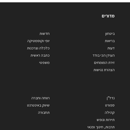
מדורים
ביטחון
חדשות
בריאות
יופי וקוסמטיקה
דעות
כלכלה וצרכנות
העידן הכי בודד
כתבה ראשית
זירת המומחים
משפטי
הצהרת נגישות
נדל"ן
רווחה וחברה
ספורט
שיווק באינטרנט
קהילה
תחבורה
תיירות ונופש
תרבות, חינוך ופנאי