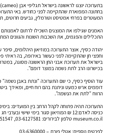
בת
בחתונה המפוארת שהתקיימה לפני כחודש. באי התערוכ
המעוטרים בפרחי אמטיסט וטורמלין, גביעים חרוטים, תכש
האמנים שגילפו את המוצגים השכילו לרתום לאמנותם א
התכלילים והפגמים, את השכבות השונות והגוונים המתק
יהודה כסיף, אוצר התערוכה במוזיאון היהלומים, סיפר 
וחפצי חן שהתקיימה לפני כעשור באירופה, בה ראיתי פס
בישראל את תערוכת אבני החן הראשונה מסוגה, במטרה
בכישרונו הרב לתת נשמה במוצר דומם".
עוד הוסיף כסיף, כי שם התערוכה "ונתת באבן נשמה" כ
דוממים ארש כמעט וניתנת בהם רוח חיים, ומאידך ביטו
הרווח "לתת את הנשמה".
museum.co.il טלפון לבירורים: 03-6127581, 5751547
לפרטים נוספים: אטלי פורת – 03-6360000