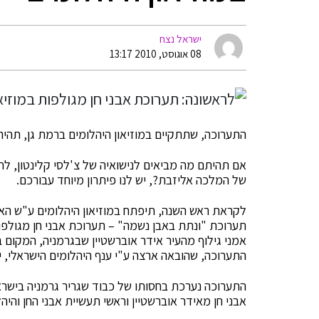
ישראל נצח
08 אוגוסט, 2010 13:17
התערוכה, שתתקיים במוזיאון היהלומים ברמת גן, תהיה פתוחה לקהל הר
אם תהיתם מה מביאים לנישואיה של צ'לסי קלינטון, לח
של המלכה אליזבת?, יש לנו פיתרון מיוחד עבורכם.
לקראת ראש השנה, תיפתח במוזיאון היהלומים ע"ש הארי
תערוכת "ונתת באבן נשמה" – תערוכת אבני חן מגולפות
אמני גילוף מהעיר אידר אוברשטיין שבגרמניה, המקום ב
התערוכה, שהובאה ארצה ע"י ענף היהלומים הישראלי, יוצגו למעלה מ- 140 מוצגים ששווים
התערוכה נערכת בחסותו של כבוד שגריר גרמניה בישראל
אבני חן מאידר אוברשטיין וראשי תעשיית אבני החן והיה