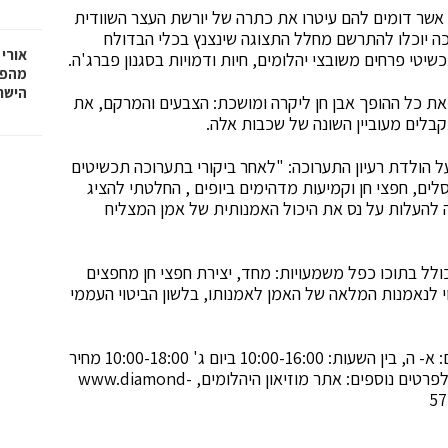
ערוכה יוצגו לראשונה בישראל תגליפי אבן (cameo) אשר דומים להם עיטרו את כתרה של יורשת העצר השוודית
ה יוכלו להתרשם מחלל התצוגה שינצנץ בכלי הבדולח
אורי 
יטי פרחים משובצי יהלומים, חיות ודמויות בסגנון פברג'ה.
מהפכ
הישר
ת כל ההופך אבן חן ליקרה ומושכת: הצבעים והמרקם, את
בלים מעוביין השונה של שכבות אלה.
על הולדת רעיון התערוכה: "לאחר ביקורי בתערוכה תכשיטים
לים, חפצי חן וקמיעות מדהימים ביופים , החלטתי להציג
 להעלות על נס את היכול האמנותית של אמן המצליח
ולל בתוכו כפל משמעויות: מחד, יצירת חפצי חן מחפצים
י לנאמנות המלאה של האמן לאמנותו, בלשון הביטוי העממי
התערוכה תהיה פתוחה לקהל הרחב בין המועדים: בימים: א- ה, בין השעות: 10:00-16:00 ביום ג' 10:00-18:00 מחיר
כניסה לאדם:12 ₪ המוזיאון סגור בימי שישי ובערבי חג לפרטים נוספים: אתר מוזיאון היהלומים, www.diamond-