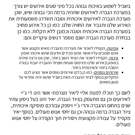
בשביל לשמוע באיכות גבוהה בכל מיני סוגים אירועים יש צורך
במערכת הגברה לאירועים שתהיה ברמה הכי גבוהה שיש, שכן
מערכת הגברה לאירועים איכותית וטובה תשדרג משמעותית את
האירוע שלנו ותגביר את החוויה שלנו. כמו כן כל אירוע מחויב
במערכת הגברה איכותית וטובה וכמובן ללא תקלות. כמו כן
בבחירת מערכת הגברה ישנם מספר דגשים עיקריים והם:
אמינות-
הקפידו לשכור את מערכת ההגברה מאיש מקצוע אשר
אתם סומכים עליו ואשר אתם מכירים ויודעים שהוא איכותי ואמין.
איכות-
הקפידו לשכור את הציוד הטוב ביותר, שכן אנו נרצה שיהיה
במופע\באירוע שלנו מינימום טעויות ושציוד ההגברה יעבוד בצורה
הטובה ביותר והאיכותית ביותר.
שירותים נוספים-
כמו כן בדקו שירותים נוספים אשר מציע לכם
התקליטן בנוסף לציוד ההגברה וזאת בשביל שהוא יהיה אחראי על
מגוון נושאים.
לשם כך תוכלו לפנות אליי ליאיר מצרפתי אשר הינו די ג'יי
לאירועים וכן גם מתעסק בציוד הגברה. יאיר הינו בעל ניסיון עתיר
שנים בתחום ההגברה והדי ג'יי ויספק עבורכם מוסיקה איכותית,
ציוד הגברה ברמה גבוהה וכן גם יחסי אנוש מעולים. בנוסף יאיר
מקפיד על עבודה מקצועית ויסודית תוך הקפדה על יחסי אנוש
מעולים.