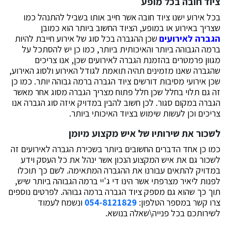
ציוד חובה בכל מופע
בכל אירוע ישנו ציוד חובה אשר חייב אותו בשביל להתנהל כמו
שצריך באירוע או במופע, הציוד החשוב ביותר הוא כמובן
הגברה לאירועים
שכן ההגברה בכל סוג של אירוע חייבת להיות
ברמה הגבוהה ביותר והאיכותית ביותר, כמו כן יש להסתכל על
מגוון פרמטרים בהזמנת הגברה לאירועים שכן, אנו צריכים
שהגברה שאנו מזמינים תהיה תואמת לגודל האירוע ולסוג האירוע,
שכן אירועי מסיבות דורשים ציוד הגברה ברמה גבוהה יותר. כמו כן
זה גם תלוי בחלל שכן חלל פתוח מצריך הגברה מסוג אחר מאשר
הגברה במקום סגור. לכן חשוב להבין במדויק איזה סוג הגברה אנו
צריכים וכן לעשות שימוש בציוד האיכותי ביותר.
לשכור את שירותיו של איש מקצוע מיומן
כמו כן אחד הדברים החשובים ביותר בשכירת הגברה לאירועים זה
לשכור גם את איש המקצוע הנכון אשר ינהל את כל העסק וידע
במדויק להתאים עבורנו את ההגברה המתאימה. לשם כך תוכלו
לפנות ליאיר מצרפתי אשר הינו די ג'יי ברמה הגבוהה ביותר שיש,
תוך כך שהוא גם מספק ציוד הגברה ברמה גבוהה. לפרטים נוספים
צרו קשר במספר הטלפון:
054-8121829
ונשמח לעמוד
לשירותכם בכל פנייה\שאלה בנושא.