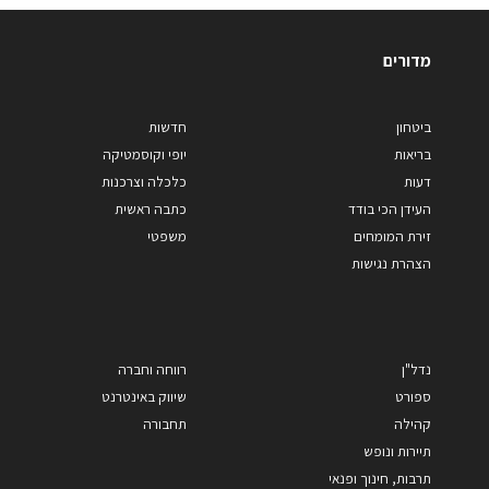
מדורים
ביטחון
חדשות
בריאות
יופי וקוסמטיקה
דעות
כלכלה וצרכנות
העידן הכי בודד
כתבה ראשית
זירת המומחים
משפטי
הצהרת נגישות
נדל"ן
רווחה וחברה
ספורט
שיווק באינטרנט
קהילה
תחבורה
תיירות ונופש
תרבות, חינוך ופנאי