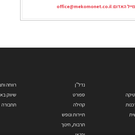
ייל האדום:
office@mekomonet.co.il
נדל"ן
רווחה וח
טיקה
ספורט
שיווק בא
כנות
קהילה
תחבורה
ית
תיירות ונופש
תרבות, חינוך
ופנאי