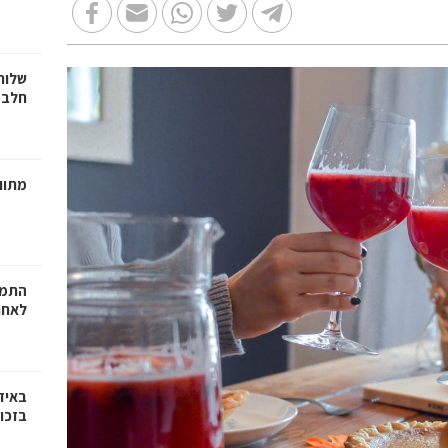
שלוח
חלב 
מתווכ
התמו
לאחר
באיז
בזכוי