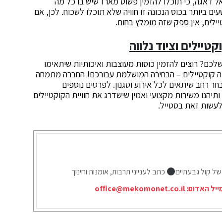
ל דאגה, כי תוכלו להזמין פשוט מארז שיש בו כל מה
ם ביותר בכוס הנכונה זו חוויה שלא תוכלו לשכוח. לכן, אם
ילים, אין ספק שזה מומלץ בחום.
יילים וציוד נלווה
לכם? רוצים להזמין כוסות מעוצבות ואיכותיות שיתאימו
זה קוקטיילים – הבחירה המושלמת עבורכם! החברה מתמחה
חר רחב שיתאים לכל אירוע וסגנון. לפרטים נוספים
ותיהנו משירות מקצועי ואמין שישדרג את חוויית הקוקטיילים
לעשות זאת בסטייל.
של קול גבעתיים
כתב לענייני תרבות, אומנות וחינוך
ייל האדום:
office@mekomonet.co.il