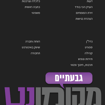
דעות
כלכלה וצרכנות
העידן הכי בודד
כתבה ראשית
זירת המומחים
משפטי
הצהרת נגישות
נדל"ן
רווחה וחברה
ספורט
שיווק באינטרנט
קהילה
תחבורה
תיירות ונופש
תרבות, חינוך ופנאי