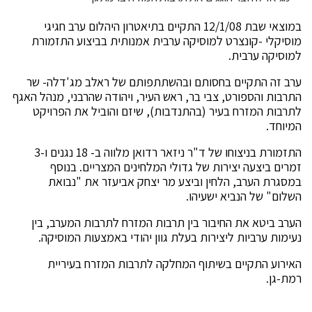
במוצאי שבת 12/1/08 התקיים בתיאטרון היהלום ערב חגיגי
מוסיקלי -קונצרט למוסיקה ערבית אמנותית בביצוע התזמורת
למוסיקה ערבית.
ערב זה התקיים בחסותם ובהשתתפותם של ראלב מג'דלה- שר
התרבות והספורט, צבי בר, ראש העיר, ויהודה שהרבני, מנהל האגף
לתרבות המזרח בעיר (בהתנדבות), שיזם והוביל את הפרויקט
המיוחד.
התזמורת בניצוחו של ד"ר ניזאר רדואן מלווה ב- 18 נגנים ו-3
זמרים ביצעה יצירות של גדולי המלחינים המצריים. בנוסף
במסגרת הערב, הלחין וביצע מר יצחק אביעזר את "נבואת
השלום" של הנביא ישעיהו.
הערב ביטא את החיבור בין תרבות המזרח לתרבות המערב, בין
נעימות ערביות ליצירות בעלת גוון יהודי באמצעות המוסיקה.
האירוע התקיים בשיתוף המחלקה לתרבות המזרח בעיריית
רמת-גן.