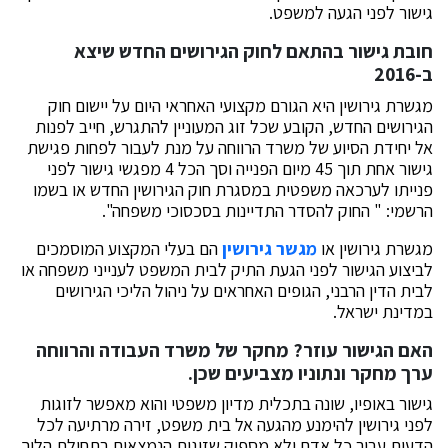
גישור לפני הגעה למשפט.
חובת גישור בהתאם לחוק הגירושים החדש שיצא
ב-2016
מגשרת גירושין היא הגורם מקצועי האחראי היום על יישום חוק
הגירושים החדש, הקובע שכל זוג המעוניין להתגרש, חייב לפנות
אל יחידת הסיוע של משרד הרווחה על מנת לעבור לפחות פגישת
גישור אחת תוך 45 מיום הפנייה וסך הכל 4 מפגשי גישור לפני
פנייתו לערכאה משפטית במסגרת חוק הגירושין החדש או בשמו
הרשמי: " החוק להסדר התדיינות בסכסוכי משפחה".
מגשרת גירושין או
מגשר גירושין
הם בעלי המקצוע המוסמכים
לביצוע הגישור לפני הגעת התיק לבית המשפט לענייני משפחה או
לבית הדין הרבני, הגופים האחראים על ניהול הליכי הגירושים
במדינת ישראל.
האם הגישור עוזר? מחקר של משרד העבודה והרווחה
ערך מחקר ונתוניו מצביעים שכן.
גישור באופיו, שונה בתכלית מדיון משפטי והוא מאפשר לזוגות
לפני גירושין להימנע מהגעה אל בית משפט, זירה מרתיעה לכל
הדעות עבור כל אדם ולא מספיק שזוגות הנמצאים בתחילת הליך