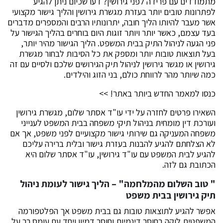
מתמודדים עם פרידה לפני גירושין? דעו שכיום ניתן להגיע
לפתרונות טובים יותר בעזרת מגשרת גירושין והליך גישור מקצועי
אשר מעבר להיותו הליך חובה, יתרונותיו הרבים והמספרים מדברים
בעד עצמם, כאשר יותר ויותר זוגות היום בוחרים בהליך הגישור על
פני הגעה לניהול התיק בבית המשפט. הליך הגישור מהיר יותר,
בעל תוצאות טובות יותר ומספק את כל הסיבות לבחור מגשרת
גירושין או מגשר גירושין לניהול תיק הגירושים שלכם ולסיים עם זה
כמה שיותר מהר לרווחת כולם, בני הזוג והילדים.
כנסו למאמר החדש ביותר באתר! >>
השאירו פרטים לחזרה על ידי עו"ד אסתר שלום, מגשרת גירושין
ועורכת דין מומחית בניהול תיקי משפחה בבית המשפט לענייני
משפחה המעניקה גם שירותי גישור מקצועיים לפני משפט, אך אם
לא הצלחתם להגיע להבנות בעזרת גישור ובלית ברירה עליכם
להגיע לבית המשפט עם עו"ד גירושין, עו"ד אסתר שלום היא
הכתובת גם לזה.
" טוב השלום מהמלחמה" – הליך גישור לעומת ניהול
תיק גירושין בבית משפט
אפשר להגיע לתוצאות טובות גם בבית משפט אך הפלטפורמה
המשפטית לוקה בחוסר דינמיות וחוסר דמיון ויחד עם עומס רב על