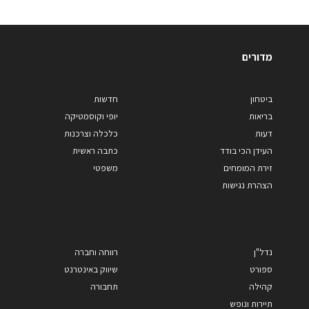
מדורים
ביטחון
חדשות
בריאות
יופי וקוסמטיקה
דעות
כלכלה וצרכנות
העידן הכי בודד
כתבה ראשית
זירת המומחים
משפטי
הצהרת נגישות
נדל"ן
רווחה וחברה
ספורט
שיווק באינטרנט
קהילה
תחבורה
תיירות ונופש