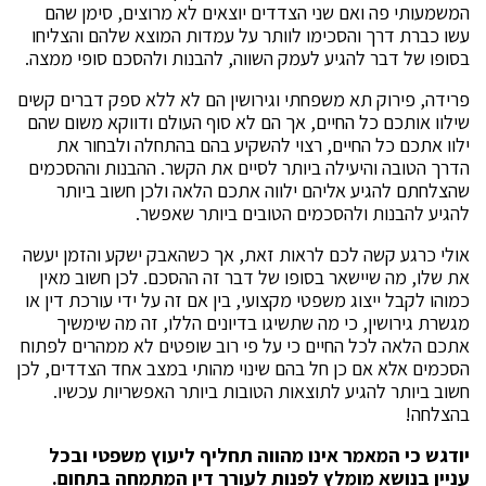
המשמעותי פה ואם שני הצדדים יוצאים לא מרוצים, סימן שהם
עשו כברת דרך והסכימו לוותר על עמדות המוצא שלהם והצליחו
בסופו של דבר להגיע לעמק השווה, להבנות ולהסכם סופי ממצה.
פרידה, פירוק תא משפחתי וגירושין הם לא ללא ספק דברים קשים
שילוו אותכם כל החיים, אך הם לא סוף העולם ודווקא משום שהם
ילוו אתכם כל החיים, רצוי להשקיע בהם בהתחלה ולבחור את
הדרך הטובה והיעילה ביותר לסיים את הקשר. ההבנות וההסכמים
שהצלחתם להגיע אליהם ילווה אתכם הלאה ולכן חשוב ביותר
להגיע להבנות ולהסכמים הטובים ביותר שאפשר.
אולי כרגע קשה לכם לראות זאת, אך כשהאבק ישקע והזמן יעשה
את שלו, מה שיישאר בסופו של דבר זה ההסכם. לכן חשוב מאין
כמוהו לקבל ייצוג משפטי מקצועי, בין אם זה על ידי עורכת דין או
מגשרת גירושין, כי מה שתשיגו בדיונים הללו, זה מה שימשיך
אתכם הלאה לכל החיים כי על פי רוב שופטים לא ממהרים לפתוח
הסכמים אלא אם כן חל בהם שינוי מהותי במצב אחד הצדדים, לכן
חשוב ביותר להגיע לתוצאות הטובות ביותר האפשריות עכשיו.
בהצלחה!
יודגש כי המאמר אינו מהווה תחליף ליעוץ משפטי ובכל
עניין בנושא מומלץ לפנות לעורך דין המתמחה בתחום.