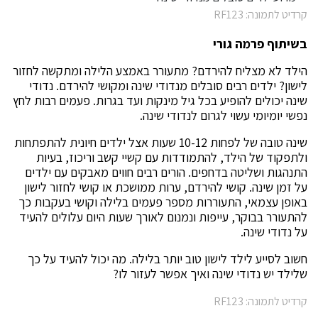
קרדיט לתמונה: RF123
בשיתוף פרמה גורי
הילד לא מצליח להירדם? מתעורר באמצע הלילה ומתקשה לחזור
לישון? ילדים רבים סובלים מנדודי שינה ומקושי להירדם. נדודי
שינה יכולים להופיע בכל גיל מינקות ועד בגרות. פעמים רבות לחץ
נפשי יומיומי עשוי לגרום לנדודי שינה.
שינה טובה של לפחות 10-12 שעות אצל ילדים חיונית להתפתחות
ולתפקוד של הילד, להתמודדות עם קשיי קשב וריכוז, בעיות
התנהגות ושליטה בדחפים. הורים רבים חווים מאבקים עם ילדים
על זמן שינה. קושי להירדם, ערות ממושכת או קושי לחזור לישון
באופן עצמאי, התעוררות מספר פעמים בלילה וקושי בעקבות כך
להתעורר בבוקר, עייפות ונמנום לאורך שעות היום עלולים להעיד
על נדודי שינה.
חשוב לסייע לילד לישון טוב יותר בלילה. מה יכול להעיד על כך
שלילד יש נדודי שינה ואיך אפשר לעזור לו?
קרדיט לתמונה: RF123