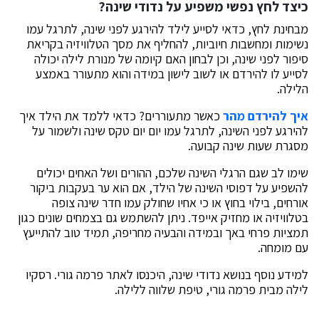
כיצד לחץ נפשי משפיע על נדודי שינה?
מבחינת לחץ, כדאי לסייע לילד להירגע לפני שינה, לתרגל עמו
נשימות ומחשבות חיוביות, להחליף את מסך הטלוויזיה בקריאת
סיפור לפני שינה, וכן לבחון האם קיומה של מנורת לילה יכולה
לסייע לו להירדם או לשוב לישון במידה והוא מתעורר באמצע
הלילה.
איך להירדם מהר
כאשר מתעוררים? כדאי ללמד את הילד איך
להירגע לפני השינה, לתרגל עמו יום יום טקס שינה ולשמור על
מסגרת שעות שינה קבועה.
שימו לב שגם הרגלי השינה שלכם, ההורים ושל האחים יכולים
להשפיע על דפוסי השינה של הילד, אם הוא ער בעקבות ביקור
אורחים, בילוי בחוץ או כי אחיו שחולק עמו חדר שינה צופה
בטלוויזיה או מחזיק אייפד. ניתן להשתמש גם בצמחים שונים כגון
תמציות פרחי באך ובמידה והבעיה מחריפה, תמיד טוב להתייעץ
עם מומחה.
למידע נוסף בנושא נדודי שינה, היכנסו לאתר פרמה גורי. רסקיו
לילה מבית פרמה גורי, טיפת שלווה ללילה.