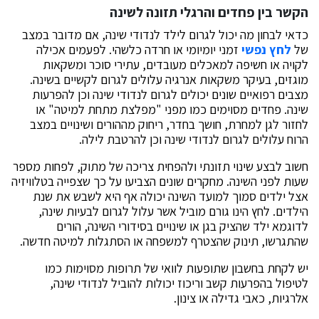
הקשר בין פחדים והרגלי תזונה לשינה
כדאי לבחון מה יכול לגרום לילד לנדודי שינה, אם מדובר במצב
של
לחץ נפשי
זמני יומיומי או חרדה כלשהי. לפעמים אכילה
לקויה או חשיפה למאכלים מעובדים, עתירי סוכר ומשקאות
מוגזים, בעיקר משקאות אנרגיה עלולים לגרום לקשיים בשינה.
מצבים רפואיים שונים יכולים לגרום לנדודי שינה וכן להפרעות
שינה. פחדים מסוימים כמו מפני "מפלצת מתחת למיטה" או
לחזור לגן למחרת, חושך בחדר, ריחוק מההורים ושינויים במצב
הרוח עלולים לגרום לנדודי שינה וכן להרטבת לילה.
חשוב לבצע שינוי תזונתי ולהפחית צריכה של מתוק, לפחות מספר
שעות לפני השינה. מחקרים שונים הצביעו על כך שצפייה בטלוויזיה
אצל ילדים סמוך למועד השינה יכולה אף היא לשבש את שנת
הילדים. לחץ הינו גורם מוביל אשר עלול לגרום לבעיות שינה,
לדוגמא ילד שהציק בגן או שינויים בסידורי השינה, הורים
שהתגרשו, תינוק שהצטרף למשפחה או הסתגלות למיטה חדשה.
יש לקחת בחשבון שתופעות לוואי של תרופות מסוימות כמו
לטיפול בהפרעות קשב וריכוז יכולות להוביל לנדודי שינה,
אלרגיות, כאבי גדילה או צינון.