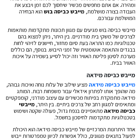
ומהירה. אם אתם מחפשים מכשיר שיחסוך לכם זמן ויבצע את
העבודה בצורה מושלמת,
מייבש כביסה בוש
הוא הבחירה
המושלמת עבורכם.
מייבשי כביסה בוש מגיעים עם מגוון תכונות מתקדמות מותאמות
לצרכים של משקי בית מודרניים. בין היתר, ניתן למצוא בהם
טכנולוגיות כמו התראה בעת סיום מחזור, חיישנים לזיהוי לחות
בבגדים והתאמה אוטומטית של זמני הייבוש. בנוסף, הם כוללים
מערכת לסינון פליטת האוויר וזה יכול לסייע בשמירה על איכות
האוויר בבית.
מייבש כביסה מידאה
מייבש כביסה מידאה
מציע שילוב של עלות נוחה ואיכות גבוהה,
מה שהופך אותו לפתרון אידאלי עבור משפחות רבות. המותג
מידאה מתמקדת בפיתוח מכשירים עם עיצוב מודרני, קומפקטיים
ומתאימים למגוון רחב של צרכים ביתיים. בין היתר,
מייבשי
כביסה מידאה
מתאפיינים בנפח גדול, פעולה שקטה ושימוש
בטכנולוגיות מתקדמות לחיסכון בחשמל.
אחד היתרונות המרכזיים של מייבש כביסה מידאה הוא היכולת
לפעול בתנאים מגוונים, כולל אפשרות לכיוון טמפרטורות ייבוש