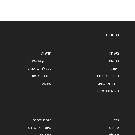
מדורים
ביטחון
חדשות
בריאות
יופי וקוסמטיקה
דעות
כלכלה וצרכנות
העידן הכי בודד
כתבה ראשית
זירת המומחים
משפטי
הצהרת נגישות
נדל"ן
רווחה וחברה
ספורט
שיווק באינטרנט
קהילה
תחבורה