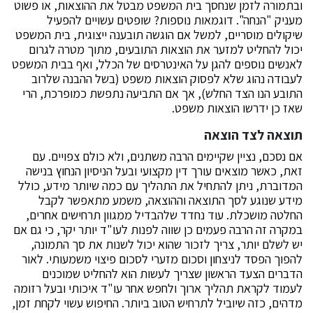
ובתמורה לזמן שנחסך בית המשפט מבטל את ההוצאות, או פשוט
מעניק "הנחה". דוגמאות נוספות? שופטים עשויים להפעיל
שיקולים מוסריים, למשל אם הוגשה תובענה ייצוגית, בית המשפט
יכול להחליט למזער את הוצאות התובעים, מתוך מטרה לגרום
לאנשים נוספים להגן על האינטרסים של הכלל, ואף בבית המשפט
לעבודה נהוג שלא לפסוק הוצאות משפט (בשל ההבנה שלרוב
התובע הנו הצד החלש), אך אם התביעה נתפשת כמופרכת, הרי
שאז כן ידרשו הוצאות משפט.
תוצאה לצד הוצאה
אם נסכם, נציין שקיימים הרבה משתנים, ולא כולם צפויים. עם
זאת, כאשר מוצאים עורך דין מקצועי ובעל הניסיון הנחוץ בנישה
המדוברת, ניתן להתחיל את התהליך עם כמה שיותר מידע, כולל
מידע שנוגע לסך התוצאה וההוצאה, משמע מתאפשר לקבל
החלטה מושכלת. עוד נחדד שלהבדיל ממגוון תרחישים אחרים,
במקרה זה הרבה פעמים כן שווה לפנות לעו"ד יותר יקר, כי גם אם
יש לשלם יותר, צריך לזכור שהוא יכול לשנות את סך התמונה,
להפוך הפסד לניצחון וסכום מזערי לסכום פיצוי משמעותי. לאור
הדברים הצעד הראשון שצריך לעשות הוא להחליט שמוכנים
לעמוד לקראת תהליך ארוך ולחפש אחר עו"ד איכותי ובעל רזומה
מדהים, כזה שיוביל לתרחיש הטוב ביותר. החיפוש עשוי לקחת זמן,