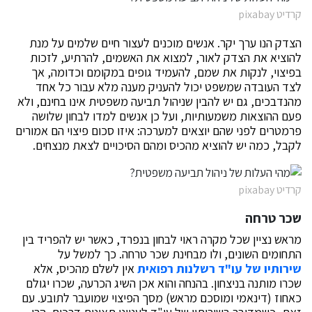
קרדיט pixabay
הצדק הנו ערך יקר. אנשים מוכנים לעצור חיים שלמים על מנת
להוציא את הצדק לאור, למצוא את האשמים, להרתיע, לזכות
בפיצוי, לנקות את שמם, להעמיד גופים במקומם וכדומה, אך
לצד העובדה שמשפט יכול להעניק מענה מלא עבור כל אחד
מהנדבכים, גם יש להבין שניהול תביעה משפטית אינו בחינם, ולא
פעם ההוצאות משמעותיות, ועל כן אנשים למדו לבחון שלושה
פרמטרים לפני שהם יוצאים למערכה: איזו סכום פיצוי הם אמורים
לקבל, כמה יש להוציא מהכיס ומהם הסיכויים לצאת מנצחים.
קרדיט pixabay
שכר טרחה
מראש נציין שכל מקרה ראוי לבחון בנפרד, כאשר יש להפריד בין
התחומים השונים, ולו מבחינת שכר טרחה. כך למשל על
שירותיו של עו"ד רשלנות רפואית
אין לשלם מהכיס, אלא
שכרו מותנה בניצחון. בהנחה והוא אכן השיג הכרעה, שכרו יגולם
כאחוז (דינאמי ומוסכם מראש) מסך הפיצוי שמועבר לתובע. עם