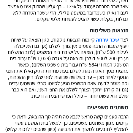
זאת, כשמדובר בשירותיו של עו"ד לענייני תאונות דרכים, הרי
שאז שכר הטרחה יעמוד על 13% – רף עליון שהחוק אינו מאפשר
לעבור ואילו כשמדובר במשפט פלילי, הרי ששכר הטרחה ללא
גבולות, בקלות עשוי להגיע לעשרות אלפי שקלים.
הוצאות משלימות
לצד
שכר טרחה
קיימות הוצאות נוספות, כגון הוצאה על שיחת
ייעוץ שעבורה הרבה פעמים אין צורך לשלם (אך גם היא יכולה
לעלות 500 ש"ח), הוצאה על ישיבת בית המשפט (לרוב התשלום
נע בין 200 ל500 דולר) והוצאה על אגרה (1,029 ש"ח עבור בית
המשפט המחוזי ו584 ש"ח עבור בית משפט השלום), כאשר
מחצית מסך האגרה נהוג לשלם בעת פתיחת התיק ואילו את החצי
הנוסף לאחר מכן – עד כשלושה שבועות לפני שלב דיון ההוכחות,
ופה מוטב לדעת שאם המשפט הגיע לסיומו מבלי שנשמעו עדים
(גם זה קורה) ייחסך הצורך לשלם את החצי השני, ואם הוא כבר
שולם הוא פשוט יוחזר – כולל הפרשי הצמדה וריבית.
משתנים משפיעים
הרבה פעמים קשה מראש לנבא מה תהיה סך ההוצאה, וזאת כי
קיימים מגוון משתנים משפיעים. כך למשל בית המשפט עשוי
להמליץ לתובעים למשוך את התביעה (כיוון שהסיכוי לזכות קלוש)