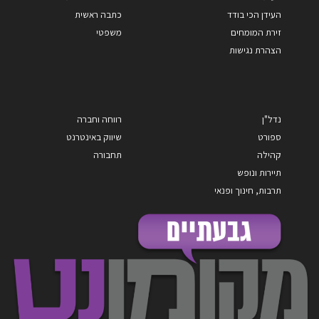
העידן הכי בודד
כתבה ראשית
זירת המומחים
משפטי
הצהרת נגישות
נדל"ן
רווחה וחברה
ספורט
שיווק באינטרנט
קהילה
תחבורה
תיירות ונופש
תרבות, חינוך ופנאי